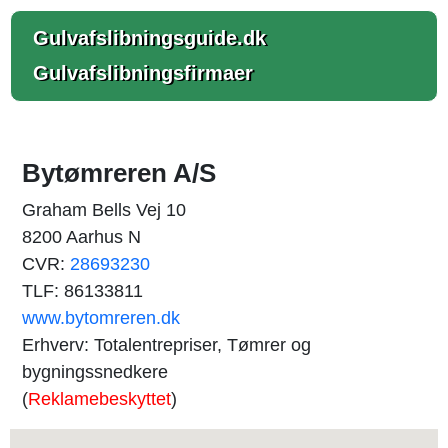
Gulvafslibningsguide.dk
Gulvafslibningsfirmaer
Bytømreren A/S
Graham Bells Vej 10
8200 Aarhus N
CVR:
28693230
TLF: 86133811
www.bytomreren.dk
Erhverv: Totalentrepriser, Tømrer og
bygningssnedkere
(
Reklamebeskyttet
)