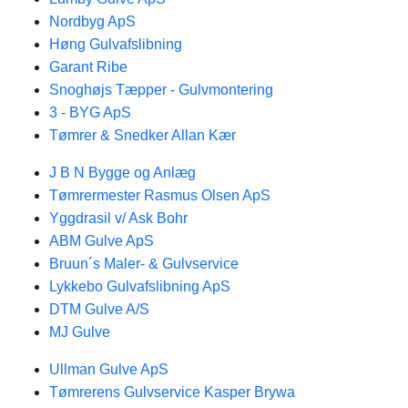
Nordbyg ApS
Høng Gulvafslibning
Garant Ribe
Snoghøjs Tæpper - Gulvmontering
3 - BYG ApS
Tømrer & Snedker Allan Kær
J B N Bygge og Anlæg
Tømrermester Rasmus Olsen ApS
Yggdrasil v/ Ask Bohr
ABM Gulve ApS
Bruun´s Maler- & Gulvservice
Lykkebo Gulvafslibning ApS
DTM Gulve A/S
MJ Gulve
Ullman Gulve ApS
Tømrerens Gulvservice Kasper Brywa