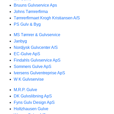
Bruuns Gulvservice Aps
Johns Tømrerfirma
Tømrerfirmaet Krogh Kristiansen A/S
PS Gulv & Byg
MS Tømrer & Gulvservice
Janbyg
Nordjysk Gulvcenter A/S
EC-Gulve ApS
Findahls Gulvservice ApS
Sommers Gulve ApS
Iversens Gulventreprise ApS
W K Gulvservise
M.R.P. Gulve
DK Gulvslibning ApS
Fyns Gulv Design ApS
Holtzhausen Gulve