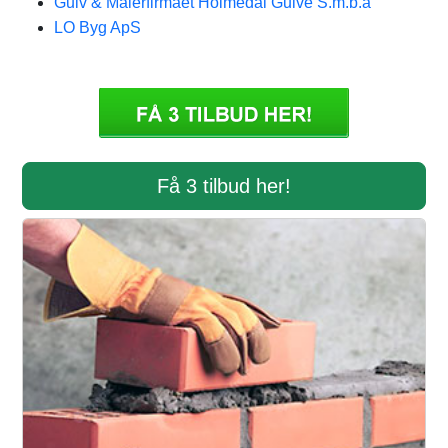
Gulv & Malerfirmaet Holmedal Gulve S.m.b.a
LO Byg ApS
Få 3 tilbud her!