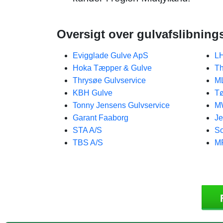
Oversigt over gulvafslibning
Evigglade Gulve ApS
LH
Hoka Tæpper & Gulve
Th
Thrysøe Gulvservice
ML
KBH Gulve
Tø
Tonny Jensens Gulvservice
MW
Garant Faaborg
Je
STA A/S
S
TBS A/S
M