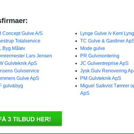
sfirmaer:
 Concept Gulve A/S
Lynge Gulve /v Kent Lyn
estrup Totalservice
TC Gulve & Gardiner Ap
 Byg Måløv
Mode gulve
mrermester Lars Jensen
PR Gulvmontering
 Gulvteknik ApS
JC Gulventreprise ApS
nsens Gulvservice
Jysk Gulv Renovering A
ommers Gulve ApS
PM Gulvteknik ApS
F gulv&byg
Miguel Salkvist Tømrer o
ApS