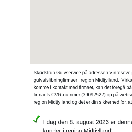
Skødstrup Gulvservice på adressen Vinrosevej 1
gulvafslibningfirmaer i region Midtjylland. Vir
komme i kontakt med firmaet, kan det foregå på t
firmaets CVR-nummer (39092522) op på websi
region Midtjylland og det er din sikkerhed for, a
I dag den 8. august 2026 er denne 
kunder i region Midtjylland!