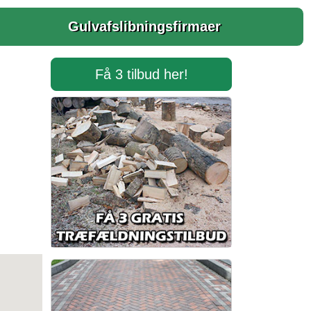
Gulvafslibningsfirmaer
Få 3 tilbud her!