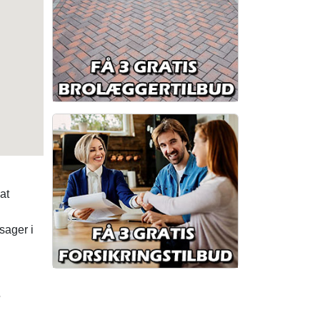
at
sager i
e