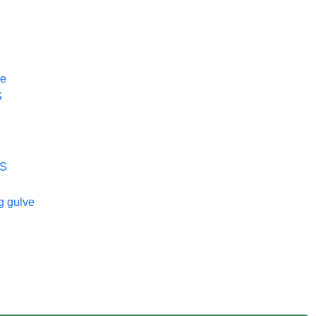
ge
S
pS
g gulve