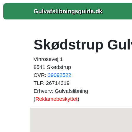
Gulvafslibningsguide.dk
Skødstrup Gul
Vinrosevej 1
8541 Skødstrup
CVR:
39092522
TLF: 26714319
Erhverv: Gulvafslibning
(
Reklamebeskyttet
)