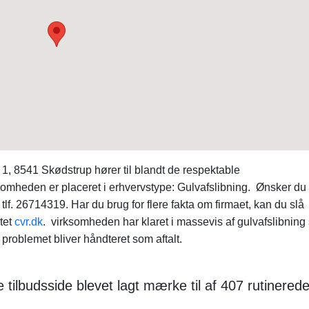
, 8541 Skødstrup hører til blandt de respektable
ksomheden er placeret i erhvervstype: Gulvafslibning. Ønsker du 
lf. 26714319. Har du brug for flere fakta om firmaet, kan du slå
tet
cvr.dk
. virksomheden har klaret i massevis af gulvafslibning 
t problemet bliver håndteret som aftalt.
tilbudsside blevet lagt mærke til af 407 rutinered