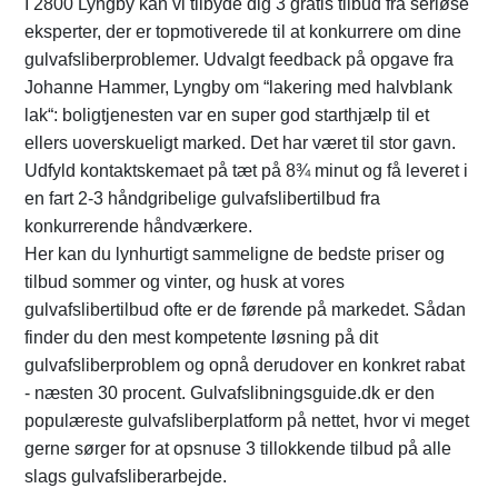
I 2800 Lyngby kan vi tilbyde dig 3 gratis tilbud fra seriøse
eksperter, der er topmotiverede til at konkurrere om dine
gulvafsliberproblemer. Udvalgt feedback på opgave fra
Johanne Hammer, Lyngby om “lakering med halvblank
lak“: boligtjenesten var en super god starthjælp til et
ellers uoverskueligt marked. Det har været til stor gavn.
Udfyld kontaktskemaet på tæt på 8¾ minut og få leveret i
en fart 2-3 håndgribelige gulvafslibertilbud fra
konkurrerende håndværkere.
Her kan du lynhurtigt sammeligne de bedste priser og
tilbud sommer og vinter, og husk at vores
gulvafslibertilbud ofte er de førende på markedet. Sådan
finder du den mest kompetente løsning på dit
gulvafsliberproblem og opnå derudover en konkret rabat
- næsten 30 procent. Gulvafslibningsguide.dk er den
populæreste gulvafsliberplatform på nettet, hvor vi meget
gerne sørger for at opsnuse 3 tillokkende tilbud på alle
slags gulvafsliberarbejde.