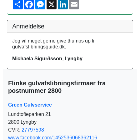
S
F
M
X
L
E
h
a
e
i
m
a
c
s
n
a
r
e
s
k
i
e
b
e
e
l
Anmeldelse
o
n
d
o
g
I
k
e
n
Jeg vil meget gerne give thumps up til
r
gulvafslibningsguide.dk.
Michaela Sigurðsson, Lyngby
Flinke gulvafslibningsfirmaer fra
postnummer 2800
Green Gulvservice
Lundtofteparken 21
2800 Lyngby
CVR:
27797598
www.facebook.com/1452536068362116