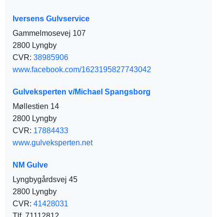
Iversens Gulvservice
Gammelmosevej 107
2800 Lyngby
CVR:
38985906
www.facebook.com/1623195827743042
Gulveksperten v/Michael Spangsborg
Møllestien 14
2800 Lyngby
CVR:
17884433
www.gulveksperten.net
NM Gulve
Lyngbygårdsvej 45
2800 Lyngby
CVR:
41428031
Tlf. 71112812