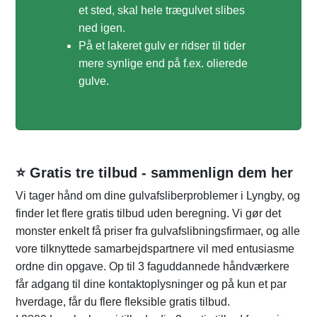
et sted, skal hele trægulvet slibes
ned igen.
På et lakeret gulv er ridser til tider
mere synlige end på f.ex. olierede
gulve.
⭐ Gratis tre tilbud - sammenlign dem her
Vi tager hånd om dine gulvafsliberproblemer i Lyngby, og
finder let flere gratis tilbud uden beregning. Vi gør det
monster enkelt få priser fra gulvafslibningsfirmaer, og alle
vore tilknyttede samarbejdspartnere vil med entusiasme
ordne din opgave. Op til 3 faguddannede håndværkere
får adgang til dine kontaktoplysninger og på kun et par
hverdage, får du flere fleksible gratis tilbud.