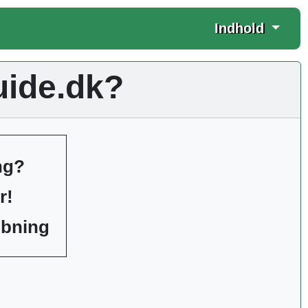
Indhold
uide.dk?
ng?
r!
libning