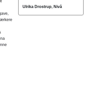
t
Ulrika Drostrup, Nivå
gave,
dværkere
å
ina
enne