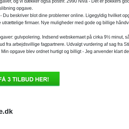
pgaver, og vi dækker også postnr. 2990 Nivå - Det er pokkers god
slibning opgave.
Du beskriver blot dine problemer online. Ligegyldig hvilket op
 tre utrættelige firmaer. Nye muligheder med gode og billige hån
 opgaver: gulvpolering. Indsend webskemaet på cirka 9½ minut, s
ud fra arbejdsvillige fagpartnere. Udvalgt vurdering af sag fra St
in opgave blev ordnet hurtigt og billigt - Jeg anvender klart d
e.dk