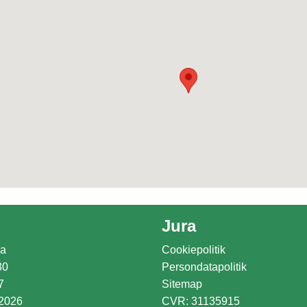
Jura
ma
Cookiepolitik
30
Persondatapolitik
7
Sitemap
 2026
CVR: 31135915