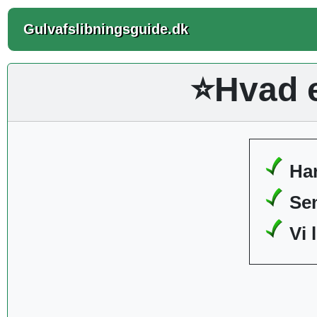
Gulvafslibningsguide.dk
⭐Hvad e
Har
Sen
Vi 