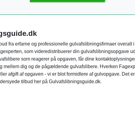
ngsguide.dk
bud fra erfarne og professionelle gulvafslibningsfirmaer overalt i
experten, som videredistribuerer din gulvafslibningsopgave ud
lvafslibere som reagerer på opgaven, får dine kontaktoplysninge
sag mellem dig og de pågældende gulvafslibere. Hverken Fagexp
er afgift af opgaven - vi er blot formidlere af gulvopgave. Det er
æddersyede tilbud her på Gulvafslibningsguide.dk.