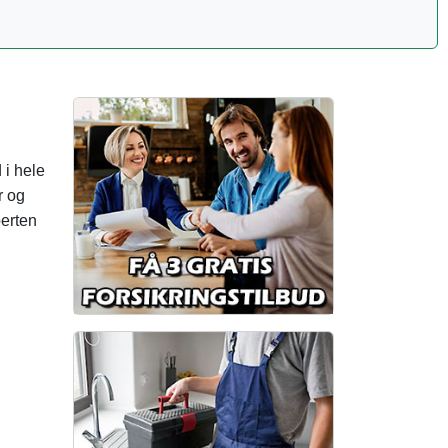
 i hele
r og
erten