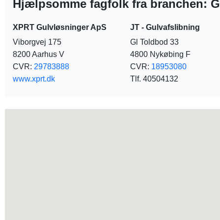
Hjælpsomme fagfolk fra branchen: G
XPRT Gulvløsninger ApS
JT - Gulvafslibning
Viborgvej 175
Gl Toldbod 33
8200 Aarhus V
4800 Nykøbing F
CVR:
29783888
CVR:
18953080
www.xprt.dk
Tlf. 40504132