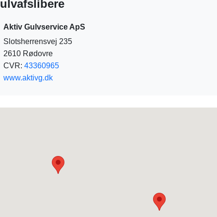
ulvafslibere
Aktiv Gulvservice ApS
Slotsherrensvej 235
2610 Rødovre
CVR:
43360965
www.aktivg.dk