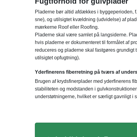
Fugtforhold for gulvplader
Pladerne bør altid afdækkes i byggeperioden, f.
sne), og utilsigtet kvældning (udvidelse) af p
mærkerne Roof eller Rooﬁng.
Pladerne skal være samlet på langsiderne. Pla
hvis pladerne er dokumenteret til formålet af
reduceres og pladerne skal fastgøres grundigt 
utilsigtet opfugtning).
Yderfinerens fiberretning på tværs af under
Brugen af krydsfinerplader med yderfinerens fib
stabiliteten og modstanden i gulvkonstruktione
understøtningerne, hvilket er særligt gavnligt i si