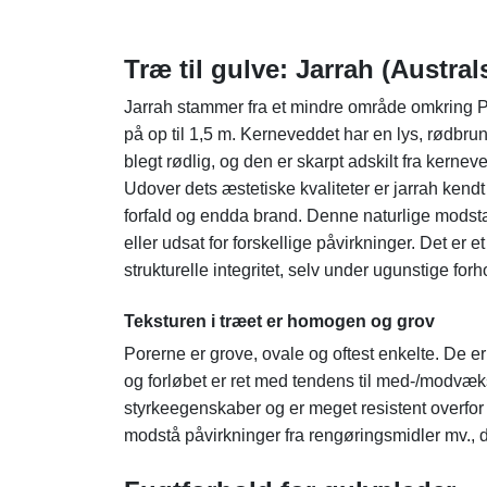
Træ til gulve: Jarrah (Austr
Jarrah stammer fra et mindre område omkring Pe
på op til 1,5 m. Kerneveddet har en lys, rødbru
blegt rødlig, og den er skarpt adskilt fra kernev
Udover dets æstetiske kvaliteter er jarrah ken
forfald og endda brand. Denne naturlige modstan
eller udsat for forskellige påvirkninger. Det er
strukturelle integritet, selv under ugunstige forh
Teksturen i træet er homogen og grov
Porerne er grove, ovale og oftest enkelte. De er
og forløbet er ret med tendens til med-/modvæks
styrkeegenskaber og er meget resistent overfor
modstå påvirkninger fra rengøringsmidler mv., 