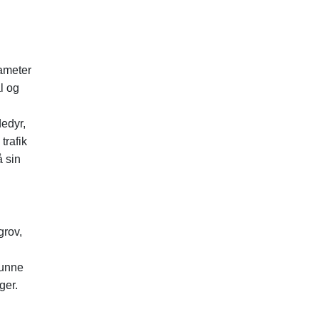
iameter
l og
edyr,
trafik
å sin
grov,
kunne
ger.