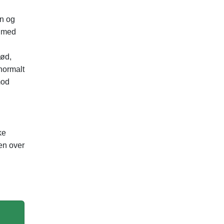
gn og
e med
tød,
normalt
mod
ke
en over