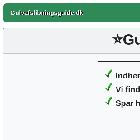
Gulvafslibningsguide.dk
⭐Gu
Indhen
Vi fi
Spar h