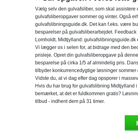
Vælg selv den gulvafsliber, som skal assistere
gulvafsliberopgaver sommer og vinter. Også e
gulvafslibningsguide.dk. Det kan f.eks. være but
besparelser på gulvafsliberarbejdet. Feedback
Lomholdt, Midtjylland: gulvafslibningsguide.dk 
Vi lægger os i selen for, at bidrage med den bed
prisleje. Opret din gulvafsliberopgave på denne
besparelse på cirka 1/5 af almindelig pris. Dan
tilbyder konkurrencedygtige løsninger sommer o
Vidste du, at vi dag efter dag opsporer i massev
Hvis du har brug for gulvafslibning Midtjylland i
bemærket, at det er fuldkommen gratis? Løsnin
tilbud - indhent dem på 31 timer.