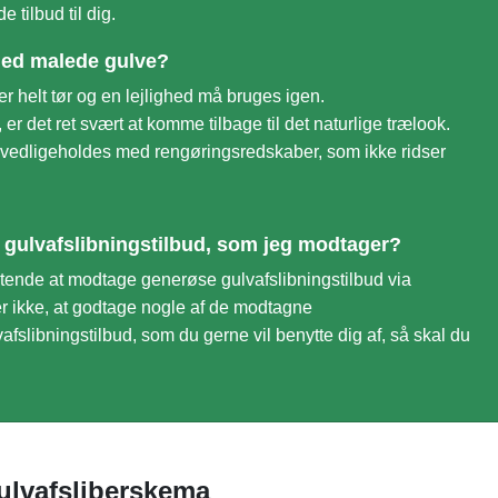
tilbud til dig.
med malede gulve?
r helt tør og en lejlighed må bruges igen.
, er det ret svært at komme tilbage til det naturlige trælook.
 vedligeholdes med rengøringsredskaber, som ikke ridser
de gulvafslibningstilbud, som jeg modtager?
igtende at modtage generøse gulvafslibningstilbud via
r ikke, at godtage nogle af de modtagne
vafslibningstilbud, som du gerne vil benytte dig af, så skal du
gulvafsliberskema