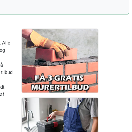
. Alle
 og
på
 tilbud
dt
af