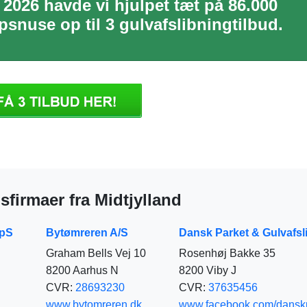
t 2026 havde vi hjulpet tæt på 86.000
snuse op til 3 gulvafslibningtilbud.
sfirmaer fra Midtjylland
ApS
Bytømreren A/S
Dansk Parket & Gulvafsl
Graham Bells Vej 10
Rosenhøj Bakke 35
8200 Aarhus N
8200 Viby J
CVR:
28693230
CVR:
37635456
www.bytomreren.dk
www.facebook.com/dansk