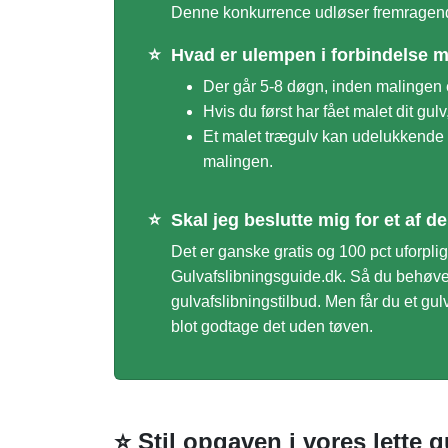
Denne konkurrence udløser fremragende 
⭐
Hvad er ulempen i forbindelse 
Der går 5-8 døgn, inden malingen e
Hvis du først har fået malet dit gulv
Et malet trægulv kan udelukkende
malingen.
⭐
Skal jeg beslutte mig for et af 
Det er ganske gratis og 100 pct uforpl
Gulvafslibningsguide.dk. Så du behøve
gulvafslibningstilbud. Men får du et gul
blot godtage det uden tøven.
⭐ Stil opgaven i vores lette 