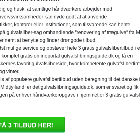
 dig og husk, at samtlige håndværkere arbejder med
rhvervsvirksomheder kan nyde godt af at anvende
ikker, kontorer eller institutioner, som tilsvarende kan hente
 på gulvafsliber-sag omhandlende “renovering af trægulve“ fra 
er nemt at benytte og finder drøngode tilbud.
st mulige service og opstøver hele 3 gratis gulvafslibertilbud i e
 komplet gratis onlineportal gulvafslibningsguide.dk og få en
skernes favorit gulvafsliberside, hvor kompetente gulvafsliberfir
g vinter.
is af populære gulvafslibertilbud uden beregning til det danske f
 Midtjylland, er det gulvafslibningsguide.dk, som er svaret og fik
gen på enhver håndværkeropgave i hjemmet er 3 gratis gulvafsl