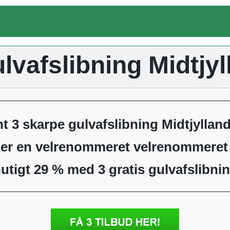
lvafslibning Midtjyl
t 3 skarpe gulvafslibning Midtjylland
nder en velrenommeret velrenommere
utigt 29 % med 3 gratis gulvafslibni