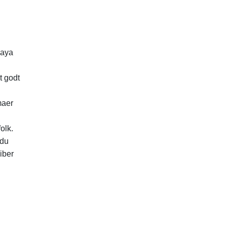
Maya
t godt
maer
olk.
 du
iber