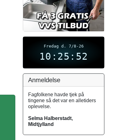
Fredag d. 7/8-26
10:25:53
Anmeldelse
Fagfolkene havde tjek på
tingene så det var en alletiders
oplevelse.
Selma Halberstadt,
Midtjylland