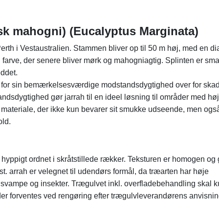
alsk mahogni) (Eucalyptus Marginata)
rth i Vestaustralien. Stammen bliver op til 50 m høj, med en d
n farve, der senere bliver mørk og mahogniagtig. Splinten er sma
eddet.
dt for sin bemærkelsesværdige modstandsdygtighed over for skad
dsdygtighed gør jarrah til en ideel løsning til områder med høj 
 et materiale, der ikke kun bevarer sit smukke udseende, men ogs
old.
 hyppigt ordnet i skråtstillede rækker. Teksturen er homogen og 
t. arrah er velegnet til udendørs formål, da træarten har høje
 svampe og insekter. Trægulvet inkl. overfladebehandling skal 
der forventes ved rengøring efter trægulvleverandørens anvisnin