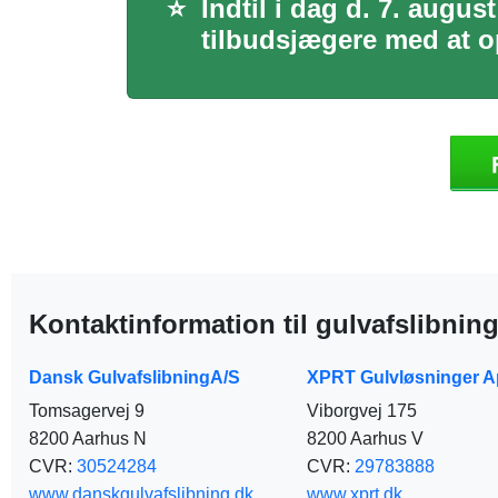
⭐
Indtil i dag d. 7. augus
tilbudsjægere med at op
Kontaktinformation til gulvafslibning
Dansk GulvafslibningA/S
XPRT Gulvløsninger 
Tomsagervej 9
Viborgvej 175
8200 Aarhus N
8200 Aarhus V
CVR:
30524284
CVR:
29783888
www.danskgulvafslibning.dk
www.xprt.dk