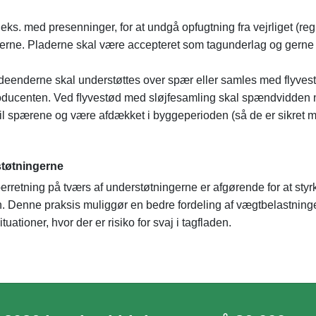
eks. med presenninger, for at undgå opfugtning fra vejrliget (re
laderne. Pladerne skal være accepteret som tagunderlag og gern
deenderne skal understøttes over spær eller samles med flyves
 producenten. Ved ﬂyvestød med sløjfesamling skal spændvidden 
til spærene og være afdækket i byggeperioden (så de er sikret 
støtningerne
erretning på tværs af understøtningerne er afgørende for at styr
n. Denne praksis muliggør en bedre fordeling af vægtbelastning
tuationer, hvor der er risiko for svaj i tagfladen.