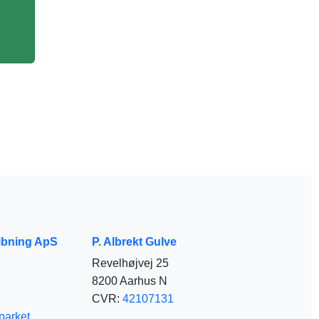
ibning ApS
P. Albrekt Gulve
Revelhøjvej 25
8200 Aarhus N
CVR:
42107131
parket