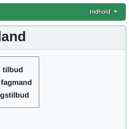
Indhold
land
 tilbud
t fagmand
ngstilbud