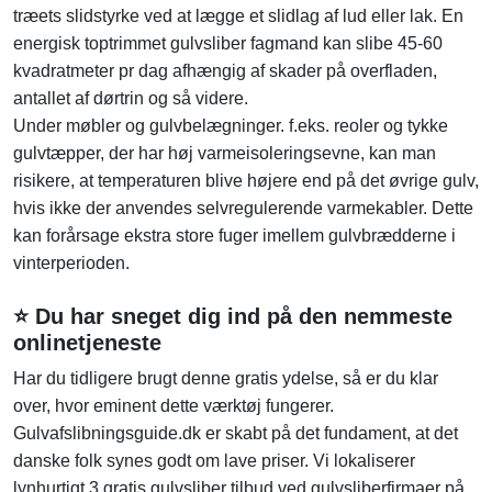
træets slidstyrke ved at lægge et slidlag af lud eller lak. En
energisk toptrimmet gulvsliber fagmand kan slibe 45-60
kvadratmeter pr dag afhængig af skader på overfladen,
antallet af dørtrin og så videre.
Under møbler og gulvbelægninger. f.eks. reoler og tykke
gulvtæpper, der har høj varmeisoleringsevne, kan man
risikere, at temperaturen blive højere end på det øvrige gulv,
hvis ikke der anvendes selvregulerende varmekabler. Dette
kan forårsage ekstra store fuger imellem gulvbrædderne i
vinterperioden.
⭐ Du har sneget dig ind på den nemmeste
onlinetjeneste
Har du tidligere brugt denne gratis ydelse, så er du klar
over, hvor eminent dette værktøj fungerer.
Gulvafslibningsguide.dk er skabt på det fundament, at det
danske folk synes godt om lave priser. Vi lokaliserer
lynhurtigt 3 gratis gulvsliber tilbud ved gulvsliberfirmaer på