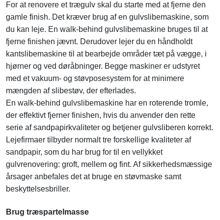
For at renovere et trægulv skal du starte med at fjerne den
gamle finish. Det kræver brug af en gulvslibemaskine, som
du kan leje. En walk-behind gulvslibemaskine bruges til at
fjerne finishen jævnt. Derudover lejer du en håndholdt
kantslibemaskine til at bearbejde områder tæt på vægge, i
hjørner og ved døråbninger. Begge maskiner er udstyret
med et vakuum- og støvposesystem for at minimere
mængden af slibestøv, der efterlades.
En walk-behind gulvslibemaskine har en roterende tromle,
der effektivt fjerner finishen, hvis du anvender den rette
serie af sandpapirkvaliteter og betjener gulvsliberen korrekt.
Lejefirmaer tilbyder normalt tre forskellige kvaliteter af
sandpapir, som du har brug for til en vellykket
gulvrenovering: groft, mellem og fint. Af sikkerhedsmæssige
årsager anbefales det at bruge en støvmaske samt
beskyttelsesbriller.
Brug træspartelmasse