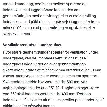
træpladeunderlag, nedfældet mellem spærene og
inddækkes med tagpap. Vand ledes uden om
gennemføringen med en svineryg eller et metalprofil og
inddækkes med påklæbet eller påsvejst tagpap, der føres
mindst 100 mm op ad gennemføringen og klæbes eller
svejses til denne.
Ventilationsstudse i undergulvet
Hvor større gennemføringer spærrer for ventilation under
undergulvet, kan der monteres ventilationsstudse i
undergulvet både under og over gennemføringen.
Skotrenden udføres af mindst 22 mm brædder eller 18 mm
konstruktionskrydsfiner, der forsænkes mellem spærene.
Skotrendens bredde bør være mindst 600 mm ved
taghældninger mindre end 35°. Ved taghældninger større
end 35° skal bredden være mindst 400 mm. Renden
inddækkes af zink-eller aluminiumsprofiler på et underlag af
påklæbet eller påsvejst tagpap.