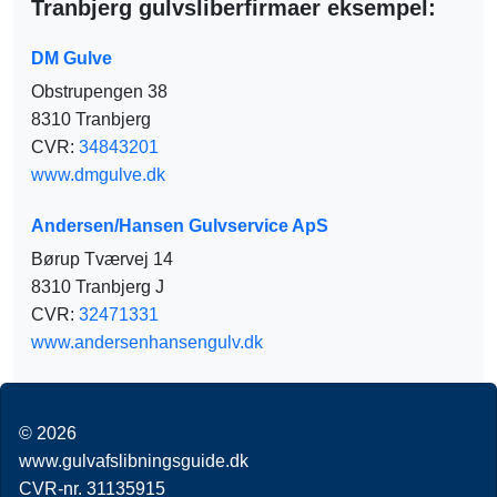
Tranbjerg gulvsliberfirmaer eksempel:
DM Gulve
Obstrupengen 38
8310 Tranbjerg
CVR:
34843201
www.dmgulve.dk
Andersen/Hansen Gulvservice ApS
Børup Tværvej 14
8310 Tranbjerg J
CVR:
32471331
www.andersenhansengulv.dk
© 2026
www.gulvafslibningsguide.dk
CVR-nr. 31135915