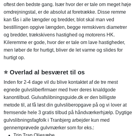
oftest den bedste gang. Især hvor der er tale om meget høje
omdrejningstal, er de absolut at foretrække. Disse remme
kan fås i alle længder og bredder, blot skal man ved
bestillingen opgive længden, begge remskivers diametrer
og bredder, trækskivens hastighed og motorens HK.
Kileremme er gode, hvor der er tale om lave hastigheder,
men løber de for hurtigt, bliver de let varme og slides for
hurtigt op.
⭐ Overlad al besværet til os
Inden for 2-4 dage vil du blive kontaktet af de tre mest
egnede gulvsliberfirmaer med hver deres knaldgode
kanontilbud. Gulvafslibningsguide.dk er den billigste
metode til, at få løst din gulvsliberopgave på og vi lover at
fremsende hele 3 gratis tilbud på håndværkerhjælp. Dygtige
gulvslibningsfagfolk i Tranbjerg arbejder kun med
gennemprøvede gulvmærker som for eks.:
Trip Trap Oliesæbe