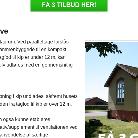
lve
agrum. Ved paralleltage forstås
er sammenbyggede til en kompakt
agfod til kip er under 12 m, kan
gulv udføres med en gennemsnitlig
ning i kip undlades, såfremt husets
en fra tagfod til kip er over 12 m,
n også kunne etableres i
iv/supplement til ventilationen ved
 anvendelse af særlige