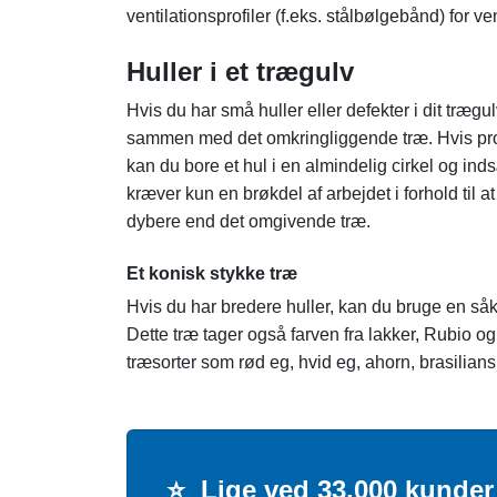
ventilationsprofiler (f.eks. stålbølgebånd) for ve
Huller i et trægulv
Hvis du har små huller eller defekter i dit trægu
sammen med det omkringliggende træ. Hvis problemo
kan du bore et hul i en almindelig cirkel og i
kræver kun en brøkdel af arbejdet i forhold til 
dybere end det omgivende træ.
Et konisk stykke træ
Hvis du har bredere huller, kan du bruge en såk
Dette træ tager også farven fra lakker, Rubio og 
træsorter som rød eg, hvid eg, ahorn, brasilians
⭐
Lige ved 33.000 kunder 