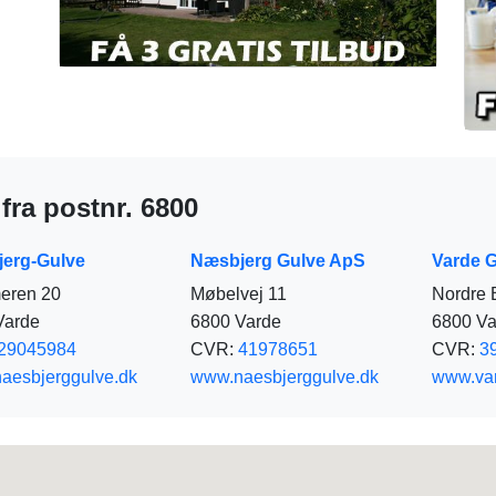
 fra postnr. 6800
erg-Gulve
Næsbjerg Gulve ApS
Varde 
ren 20
Møbelvej 11
Nordre 
Varde
6800 Varde
6800 Va
29045984
CVR:
41978651
CVR:
3
aesbjerggulve.dk
www.naesbjerggulve.dk
www.var