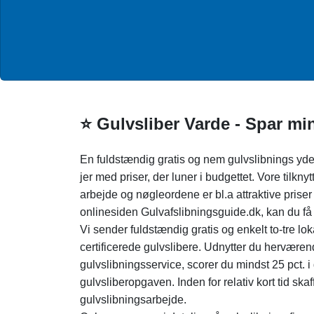
⭐ Gulvsliber Varde - Spar mi
En fuldstændig gratis og nem gulvslibnings ydel
jer med priser, der luner i budgettet. Vore tilkny
arbejde og nøgleordene er bl.a attraktive pris
onlinesiden Gulvafslibningsguide.dk, kan du få 
Vi sender fuldstændig gratis og enkelt to-tre lok
certificerede gulvslibere. Udnytter du herværen
gulvslibningsservice, scorer du mindst 25 pct. 
gulvsliberopgaven. Inden for relativ kort tid skaff
gulvslibningsarbejde.