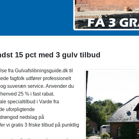
ndst 15 pct med 3 gulv tilbud
se fra Gulvafslibningsguide.dk til
ttede fagfolk udfører professionelt
er og suveræn service. Anvender du
henved 25 % i fast rabat.
ale specialtilbud i Varde fra
de uforpligtende
i drøngod nedslag på
er vi gratis 3 friske tilbud på punktlig