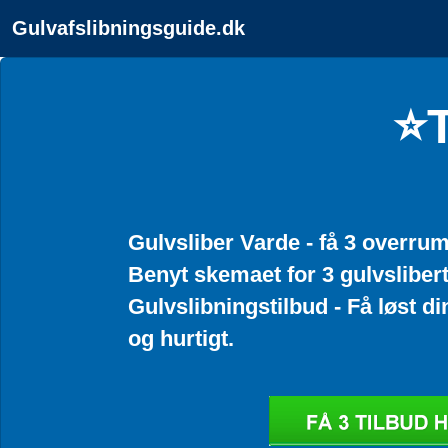
Gulvafslibningsguide.dk
⭐T
Gulvsliber Varde - få 3 overrum
Benyt skemaet for 3 gulvslibert
Gulvslibningstilbud - Få løst d
og hurtigt.