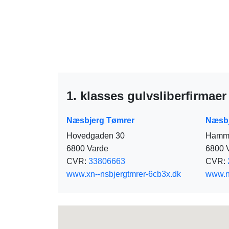
1. klasses gulvsliberfirmaer
Næsbjerg Tømrer
Næsbj
Hovedgaden 30
Hamme
6800 Varde
6800 
CVR:
33806663
CVR:
www.xn--nsbjergtmrer-6cb3x.dk
www.n