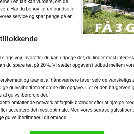
erne i en fart kan vurdere, om de
aven. Har du behov for en bundsolid
 vores service og spar penge på en
tillokkende
al slags vejr, hvorefter du kan udpege det, du finder mest interes
t kan du spare tæt på 20%. Vi sætter opgaven i udbud mellem vor
erskemaet og teamet af håndværkere løser selv de vanskeligste o
ige gulvsliberfirmaer ordne din opgave. Her er den brugervenlig
e af gulvsliberprojekter.
ette omfattende netværk af fagfolk brænder efter at hjælpe med
 acceptere det mest optimale. Med vores seriøse gulvsliber onli
ge gulvsliberfirmaer i dit område.