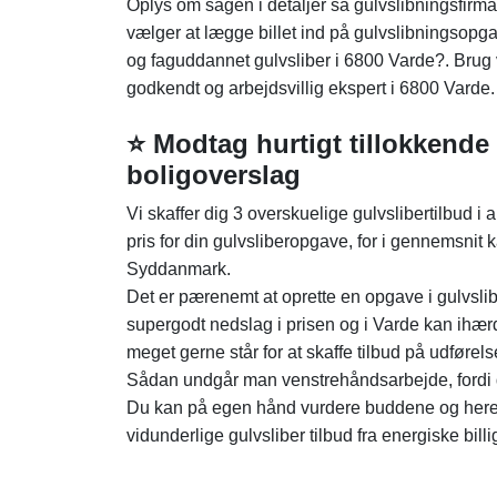
Oplys om sagen i detaljer så gulvslibningsfirma
vælger at lægge billet ind på gulvslibningsopg
og faguddannet gulvsliber i 6800 Varde?. Brug
godkendt og arbejdsvillig ekspert i 6800 Varde.
⭐ Modtag hurtigt tillokkende 
boligoverslag
Vi skaffer dig 3 overskuelige gulvslibertilbud i 
pris for din gulvsliberopgave, for i gennemsni
Syddanmark.
Det er pærenemt at oprette en opgave i gulvslib
supergodt nedslag i prisen og i Varde kan ihærd
meget gerne står for at skaffe tilbud på udførels
Sådan undgår man venstrehåndsarbejde, fordi d
Du kan på egen hånd vurdere buddene og herefter
vidunderlige gulvsliber tilbud fra energiske billi