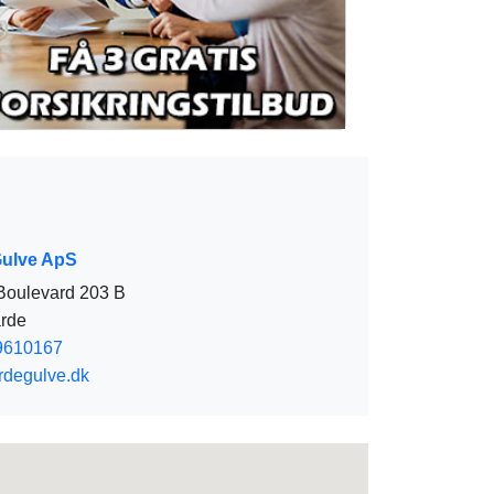
Gulve ApS
Boulevard 203 B
rde
9610167
degulve.dk