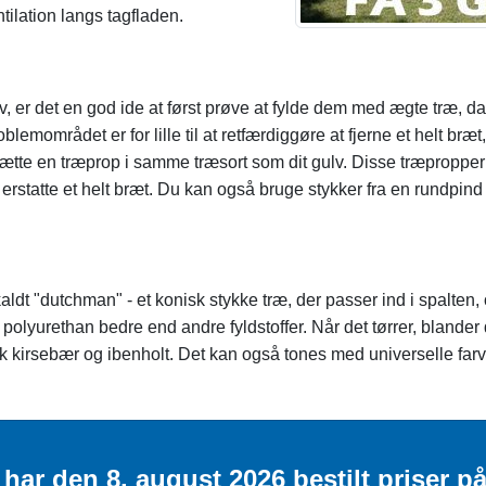
ntilation langs tagfladen.
lv, er det en god ide at først prøve at fylde dem med ægte træ, da
mrådet er for lille til at retfærdiggøre at fjerne et helt bræt, me
ndsætte en træprop i samme træsort som dit gulv. Disse træpropp
at erstatte et helt bræt. Du kan også bruge stykker fra en rundpi
aldt "dutchman" - et konisk stykke træ, der passer ind i spalten
polyurethan bedre end andre fyldstoffer. Når det tørrer, blander d
k kirsebær og ibenholt. Det kan også tones med universelle farves
har den 8. august 2026 bestilt priser p