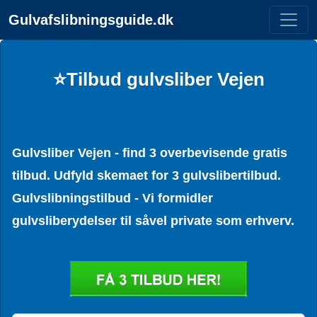
Gulvafslibningsguide.dk
⭐Tilbud gulvsliber Vejen
Gulvsliber Vejen - find 3 overbevisende gratis
tilbud. Udfyld skemaet for 3 gulvslibertilbud.
Gulvslibningstilbud - Vi formidler
gulvsliberydelser til såvel private som erhverv.