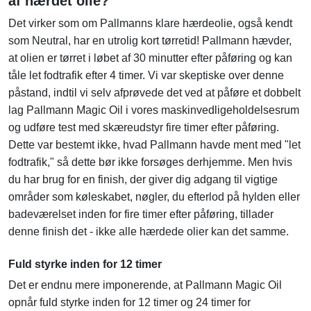
af hærdet olie?
Det virker som om Pallmanns klare hærdeolie, også kendt
som Neutral, har en utrolig kort tørretid! Pallmann hævder,
at olien er tørret i løbet af 30 minutter efter påføring og kan
tåle let fodtrafik efter 4 timer. Vi var skeptiske over denne
påstand, indtil vi selv afprøvede det ved at påføre et dobbelt
lag Pallmann Magic Oil i vores maskinvedligeholdelsesrum
og udføre test med skæreudstyr fire timer efter påføring.
Dette var bestemt ikke, hvad Pallmann havde ment med "let
fodtrafik," så dette bør ikke forsøges derhjemme. Men hvis
du har brug for en finish, der giver dig adgang til vigtige
områder som køleskabet, nøgler, du efterlod på hylden eller
badeværelset inden for fire timer efter påføring, tillader
denne finish det - ikke alle hærdede olier kan det samme.
Fuld styrke inden for 12 timer
Det er endnu mere imponerende, at Pallmann Magic Oil
opnår fuld styrke inden for 12 timer og 24 timer for