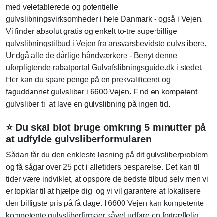
med veletablerede og potentielle
gulvslibningsvirksomheder i hele Danmark - også i Vejen.
Vi finder absolut gratis og enkelt to-tre superbillige
gulvslibningstilbud i Vejen fra ansvarsbevidste gulvslibere.
Undgå alle de dårlige håndværkere - Benyt denne
uforpligtende rabatportal Gulvafslibningsguide.dk i stedet.
Her kan du spare penge på en prekvalificeret og
faguddannet gulvsliber i 6600 Vejen. Find en kompetent
gulvsliber til at lave en gulvslibning på ingen tid.
⭐ Du skal blot bruge omkring 5 minutter på
at udfylde gulvsliberformularen
Sådan får du den enkleste løsning på dit gulvsliberproblem
og få sågar over 25 pct i alletiders besparelse. Det kan til
tider være indviklet, at opspore de bedste tilbud selv men vi
er topklar til at hjælpe dig, og vi vil garantere at lokalisere
den billigste pris på få dage. I 6600 Vejen kan kompetente
kompetente gulvsliberfirmaer såvel udføre en fortræffelig