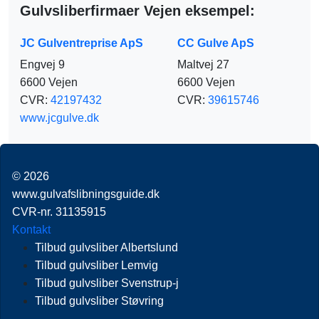
Gulvsliberfirmaer Vejen eksempel:
JC Gulventreprise ApS
CC Gulve ApS
Engvej 9
Maltvej 27
6600 Vejen
6600 Vejen
CVR:
42197432
CVR:
39615746
www.jcgulve.dk
© 2026
www.gulvafslibningsguide.dk
CVR-nr. 31135915
Kontakt
Tilbud gulvsliber Albertslund
Tilbud gulvsliber Lemvig
Tilbud gulvsliber Svenstrup-j
Tilbud gulvsliber Støvring