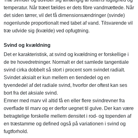
temperatur. Når træet fældes er dets fibre vandmættede. Når
det siden tørrer, vil det få dimensionsændringer (svinde)
nogenlunde proportionalt med tabet af vand. Tilsvarende vil
træ udvide sig (kvælde) ved opfugtning.
Svind og kvældning
Det er karakteristisk, at svind og kvældning er forskellige i
de tre hovedretninger. Normalt er det samlede tangentiale
svind cirka dobbelt så stort i procent som svindet radialt.
Svindet aksialt er kun mellem en tiendedel og en
tyvendedel af det radiale svind, hvorfor der oftest kan ses
bort fra det aksiale svind.
Emner med marv vil altid få en eller flere svindrevner fra
overflade til marv og er derfor uegnet til gulve. Der kan være
betragtelige forskelle mellem densitet i rod- og topenden af
en træstamme og defined også på variationen i svind og
fugtforhold.