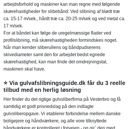
arbejdsforhold og maskiner kan man regne med følgende
skærehastigheder for slibebånd: Ved slibning af blødt træ
ca. 15-17 m/sek., hårdt træ ca. 20-25 m/sek og ved metal ca.
17 m/sek.
For at båndet kan følge de uregelmæssige flader ved
profilslibning, må skærehastigheden formindskes noget.
Når man kender sliberullens og båndpudserens
skivediameter samt den for arbejdet bedst egnede
skærehastighed, kan man finde det omdrejningstal,
maskinen skal have.
⭐ Via gulvafslibningsguide.dk får du 3 reelle
tilbud med en herlig løsning
Her finder du det rigtige gulvsliberfirma på Vesterbro og få
samtidig et godt prisnedslag på den indlagte
gulvsliberopgave. Vi etablerer forbindelse mellem danske
boligejere og håndværkere, og alle vore tilknyttede
håndværkere er kontrolleret i forvejen - og gir´ den med