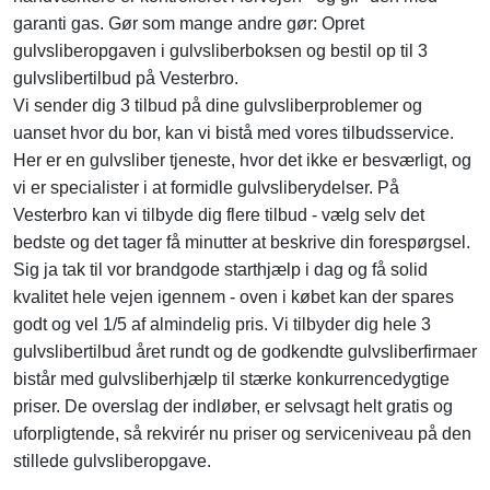
garanti gas. Gør som mange andre gør: Opret
gulvsliberopgaven i gulvsliberboksen og bestil op til 3
gulvslibertilbud på Vesterbro.
Vi sender dig 3 tilbud på dine gulvsliberproblemer og
uanset hvor du bor, kan vi bistå med vores tilbudsservice.
Her er en gulvsliber tjeneste, hvor det ikke er besværligt, og
vi er specialister i at formidle gulvsliberydelser. På
Vesterbro kan vi tilbyde dig flere tilbud - vælg selv det
bedste og det tager få minutter at beskrive din forespørgsel.
Sig ja tak til vor brandgode starthjælp i dag og få solid
kvalitet hele vejen igennem - oven i købet kan der spares
godt og vel 1/5 af almindelig pris. Vi tilbyder dig hele 3
gulvslibertilbud året rundt og de godkendte gulvsliberfirmaer
bistår med gulvsliberhjælp til stærke konkurrencedygtige
priser. De overslag der indløber, er selvsagt helt gratis og
uforpligtende, så rekvirér nu priser og serviceniveau på den
stillede gulvsliberopgave.