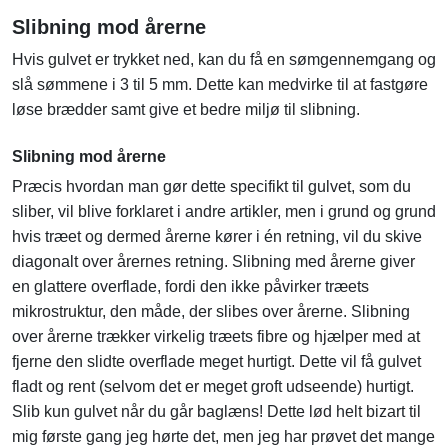
Slibning mod årerne
Hvis gulvet er trykket ned, kan du få en sømgennemgang og
slå sømmene i 3 til 5 mm. Dette kan medvirke til at fastgøre
løse brædder samt give et bedre miljø til slibning.
Slibning mod årerne
Præcis hvordan man gør dette specifikt til gulvet, som du
sliber, vil blive forklaret i andre artikler, men i grund og grund
hvis træet og dermed årerne kører i én retning, vil du skive
diagonalt over årernes retning. Slibning med årerne giver
en glattere overflade, fordi den ikke påvirker træets
mikrostruktur, den måde, der slibes over årerne. Slibning
over årerne trækker virkelig træets fibre og hjælper med at
fjerne den slidte overflade meget hurtigt. Dette vil få gulvet
fladt og rent (selvom det er meget groft udseende) hurtigt.
Slib kun gulvet når du går baglæns! Dette lød helt bizart til
mig første gang jeg hørte det, men jeg har prøvet det mange