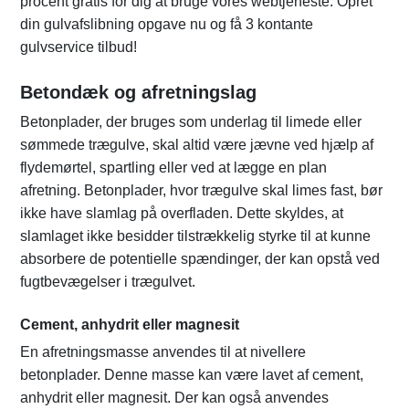
procent gratis for dig at bruge vores webtjeneste. Opret
din gulvafslibning opgave nu og få 3 kontante
gulvservice tilbud!
Betondæk og afretningslag
Betonplader, der bruges som underlag til limede eller
sømmede trægulve, skal altid være jævne ved hjælp af
flydemørtel, spartling eller ved at lægge en plan
afretning. Betonplader, hvor trægulve skal limes fast, bør
ikke have slamlag på overfladen. Dette skyldes, at
slamlaget ikke besidder tilstrækkelig styrke til at kunne
absorbere de potentielle spændinger, der kan opstå ved
fugtbevægelser i trægulvet.
Cement, anhydrit eller magnesit
En afretningsmasse anvendes til at nivellere
betonplader. Denne masse kan være lavet af cement,
anhydrit eller magnesit. Der kan også anvendes