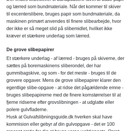
og lærred som bundmateriale. Når det kommer til skiver
til excenterslibere, bruges papir som bundmateriale, da
maskinen primært anvendes til finere slibearbejde, hvor
der ikke er så meget slid på slibemidlet, hvilket ikke
kræver et stærkere underlag som lærred.
De grove slibepapirer
Et stærkere underlag - af lærred - bruges på skiverne, der
sættes på boremaskinens sliberondel, der har
gummibagskive, og som - for det meste - bruges til de
grovere opgaver. Mens de grove slibepapirer klarer den
egentlige slibe-opgave - at ridse det pågældende emne -
bruges slibepapirerne med de finere kornstørrelser til at
fjerne ridserne efter grovslibningen - at udglatte eller
polere gulvﬂaderne.
Husk at Gulvafslibningsguide.dk hverken skal have
kommision eller gebyr af din gulvopgave - det er 100