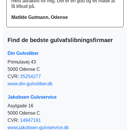
mest attraktivt for mig. Det er en god og let måde at
få tilbud på.
Matilde Gutmann, Odense
Find de bedste gulvafslibningsfirmaer
Din Gulvsliber
Primulavej 43
5000 Odense C
CVR:
35254277
www.din-gulvsliber.dk
Jakobsen Gulvservice
Asylgade 16
5000 Odense C
CVR:
14947191
www.jakobsen-gulvservice.dk