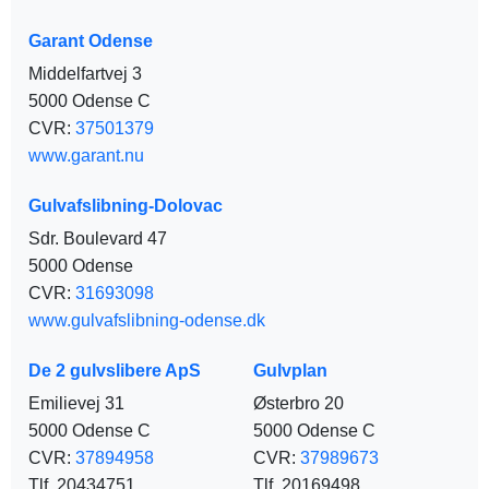
Garant Odense
Middelfartvej 3
5000 Odense C
CVR:
37501379
www.garant.nu
Gulvafslibning-Dolovac
Sdr. Boulevard 47
5000 Odense
CVR:
31693098
www.gulvafslibning-odense.dk
De 2 gulvslibere ApS
Gulvplan
Emilievej 31
Østerbro 20
5000 Odense C
5000 Odense C
CVR:
37894958
CVR:
37989673
Tlf. 20434751
Tlf. 20169498