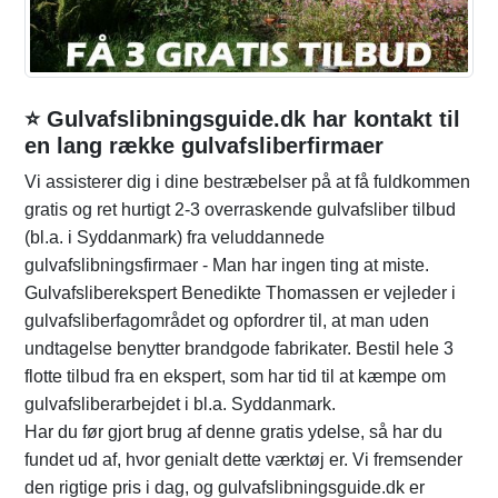
⭐ Gulvafslibningsguide.dk har kontakt til
en lang række gulvafsliberfirmaer
Vi assisterer dig i dine bestræbelser på at få fuldkommen
gratis og ret hurtigt 2-3 overraskende gulvafsliber tilbud
(bl.a. i Syddanmark) fra veluddannede
gulvafslibningsfirmaer - Man har ingen ting at miste.
Gulvafsliberekspert Benedikte Thomassen er vejleder i
gulvafsliberfagområdet og opfordrer til, at man uden
undtagelse benytter brandgode fabrikater. Bestil hele 3
flotte tilbud fra en ekspert, som har tid til at kæmpe om
gulvafsliberarbejdet i bl.a. Syddanmark.
Har du før gjort brug af denne gratis ydelse, så har du
fundet ud af, hvor genialt dette værktøj er. Vi fremsender
den rigtige pris i dag, og gulvafslibningsguide.dk er