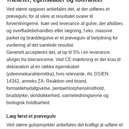
Ved større opgaver anbefales det. at der udføres et
prøvegulv, for at sikre at resultatet svarer til
forventningerne. Især ved leverance af gulve, der afslibes
og overfladebehandles efter lægning, f.eks. massive
parket og bræddegulve er et prøvegulv af betydning for
vurdering af det samlede resultat.
Generelt accepteres det, at op til 5% i en leverance
afviger fra tolerancerne. Ved CE-mærkning er der krav til
deklaration af en række egenskaber
(ydeevnekarakteristika), hvis relevante, iht. DS/EN
14342, anneks ZA: Reaktion ved brand,
formaldehydafgivelse, pentaehlorphenolindhold,
brudstyrke, skridsikkerhed, varmeledningsevne og
biologisk holdbarhed.
Læg først et prøvegulv
Ved større gulvprojekter anbefales det kraftigt at udføre et