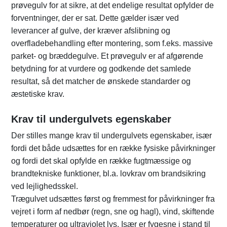
prøvegulv for at sikre, at det endelige resultat opfylder de
forventninger, der er sat. Dette gælder især ved
leverancer af gulve, der kræver afslibning og
overfladebehandling efter montering, som f.eks. massive
parket- og bræddegulve. Et prøvegulv er af afgørende
betydning for at vurdere og godkende det samlede
resultat, så det matcher de ønskede standarder og
æstetiske krav.
Krav til undergulvets egenskaber
Der stilles mange krav til undergulvets egenskaber, især
fordi det både udsættes for en række fysiske påvirkninger
og fordi det skal opfylde en række fugtmæssige og
brandtekniske funktioner, bl.a. lovkrav om brandsikring
ved lejlighedsskel.
Trægulvet udsættes først og fremmest for påvirkninger fra
vejret i form af nedbør (regn, sne og hagl), vind, skiftende
temperaturer og ultraviolet lys. Især er fygesne i stand til