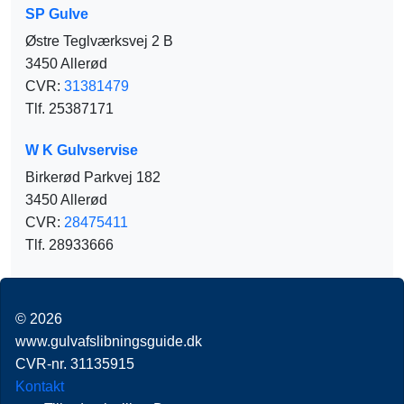
SP Gulve
Østre Teglværksvej 2 B
3450 Allerød
CVR:
31381479
Tlf. 25387171
W K Gulvservise
Birkerød Parkvej 182
3450 Allerød
CVR:
28475411
Tlf. 28933666
© 2026
www.gulvafslibningsguide.dk
CVR-nr. 31135915
Kontakt