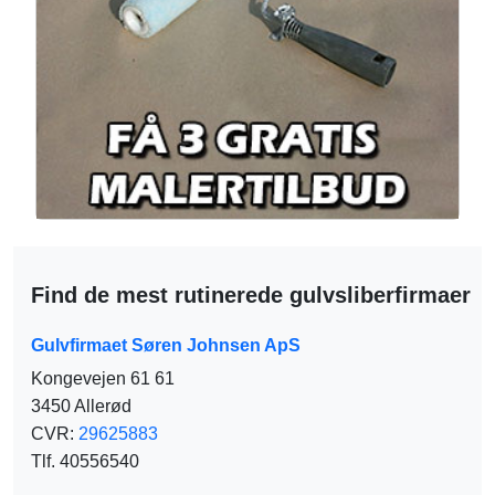
Find de mest rutinerede gulvsliberfirmaer
Gulvfirmaet Søren Johnsen ApS
Kongevejen 61 61
3450 Allerød
CVR:
29625883
Tlf. 40556540