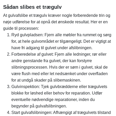
Sådan slibes et trægulv
At gulvafslibe et trægulv kræver nogle forberedende trin og
nøje udførelse for at opnå det ønskede resultat. Her er en
guide til processen:
Ryd gulvpladsen: Fjern alle møbler fra rummet og sørg
for, at hele gulvområdet er tilgængeligt. Det er vigtigt at
have fri adgang til gulvet under afslibningen.
Forberedelse af gulvet: Fjern alle ledninger, rør eller
andre genstande fra gulvet, der kan forstyrre
slibningsprocessen. Hvis der er søm i gulvet, skal de
være flush med eller let nedsænket under overfladen
for at undgå skader på slibemaskinen.
Gulvinspektion: Tjek gulvbrædderne eller trægulvets
blokke for løshed eller behov for reparation. Udfør
eventuelle nødvendige reparationer, inden du
begynder på gulvafslibningen.
Start gulvafslibningen: Afhængigt af trægulvets tilstand