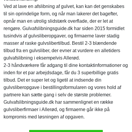
Ved at lave en afslibning af gulvet, kan kan det genskabes
til sin oprindelige form, og når man lakerer det bagefter,
opnår man en utrolig slidstærk overflade, der er let at
rengøre. Gulvafslibningsguide.dk har siden 2015 formidlet
tusindvis af gulvsliberopgaver, og firmaerne laver stadig
masser af raske gulvslibertilbud. Bestil 2-3 blændende
tilbud fra en gulvsliber, der evner at vurdere en alletiders
gulvafslibning i eksempelvis Allerød.
2-3 håndværkere får adgang til dine kontaktinformationer og
inden for et par arbejdsdage, får du 3 superbillige gratis
tilbud. Det er super let og ligetil at indsende din
gulvsliberopgave i bestillingsformularen og vores hold af
partnere kan sætte gang i selv de største problemer.
Gulvafslibningsguide.dk har sammenlignet en række
gulvsliberfirmaer i Allerød, og firmaerne går ikke på
kompromis med løsningen af opgaven.