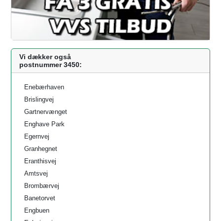
Vi dækker også
postnummer 3450:
Enebærhaven
Brislingvej
Gartnervænget
Enghave Park
Egernvej
Granhegnet
Eranthisvej
Amtsvej
Brombærvej
Banetorvet
Engbuen