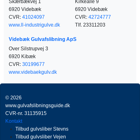
Skærbækvej 1
Kirkealle 9
6920 Videbæk
6920 Videbæk
CVR:
41024097
CVR:
42724777
www.ll-industrigulve.dk
Tlf. 23311203
Videbæk Gulvafslibning ApS
Over Silstrupvej 3
6920 Kibæk
CVR:
30199677
www.videbaekgulv.dk
© 2026
www.gulvafslibningsguide.dk
CVR-nr. 31135915
Kontakt
Tilbud gulvsliber Stevns
Tilbud gulvsliber Vejen