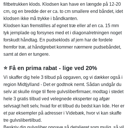
filtbetrukken klods. Klodsen kan have en længde på 12-20
cm, og en bredde der er ca. to cm smallere end båndet, idet
klodsen ikke må trykke i båndkanten.
Klodsen kan fremstilles af egnet træ eller af en ca. 15 mm
tyk jernplade og forsynes med et i diagonalretningen noget
forskudt håndtag. En pudseklods af jern har de fordele
fremfor træ, at håndgrebet kommer nærmere pudsebåndet,
samt at den er tungere.
⭐ Få en prima rabat - lige ved 20%
Vi skaffer dig hele 3 tilbud på opgaven, og vi dækker også i
region Midtjylland - Det er godtnok nemt. Sådan undgår du
selv at skulle ringe til flere gulvsliberfirmaer, modtag i stedet
hele 3 gratis tilbud ved velegnede eksperter og afgør
selvsagt helt selv, hvad for et tilbud du bedst kan lide. Her er
et par eksempler på adresser i Videbæk, hvor vi kan skaffe
tre gulvslibertilbud.
Beskriv din gulvsliber opgave så detaljeret som mulig, så vil