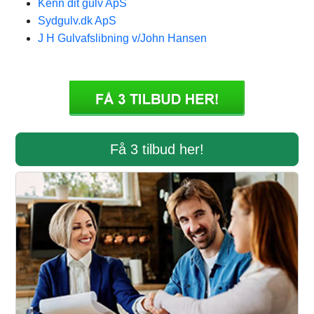
Kenn dit gulv ApS
Sydgulv.dk ApS
J H Gulvafslibning v/John Hansen
Få 3 tilbud her!