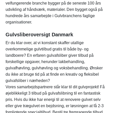
velfungerende branche bygger på de seneste 100 års
udvikling af håndværk, materialer. Den bygget også på
hundrede års samarbejde i Gulvbranchens faglige
organisationer.
Gulvsliberoversigt Danmark
Er du klar over, at vi konstant skaffer utallige
overkommelige gulvtilbud gratis til både by- og
landboere? En erfaren gulvafsliber giver tilbud på
forskellige opgaver, herunder lakbehandling,
gulvafhøvling, gulvhøvling og voksbehandling. Ønsker
du ikke at bruge tid på at finde en kreativ og fleksibel
gulvafsliber i nærheden?
Vores samarbejdspartnere står klar til dit gulvprojekt! Få
øjeblikkeligt 3 tilbud på gulvafslibning til en fantastisk
pris. Hvis du ikke har energi til at renovere gulvet selv
eller give trægulvet en bejdsning, er løsningen at få 2-3
forpligtende specialtilbud. Bestil tre fremragende tilbud