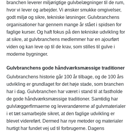
branchen leverer miljørigtige gulvbelægninger til de rum,
hvor vi lever og arbejder. Vi ønsker smukke omgivelser,
godt miljø og sikre, tekniske løsninger. Gulvbranchens
organisationer har gennem mange år stået i spidsen for
faglige kurser. Og haft fokus på den tekniske udvikling for
at sikre, at gulvbranchens medlemmer har en ajourført
viden og kan leve op til de krav, som stilles til gulve i
moderne bygninger.
Gulvbranchens gode håndværksmæssige traditioner
Gulvbranchens historie går 100 år tilbage, og de 100 års
udvikling er grundlaget for det høje stade, som branchen
har i dag. Gulvbranchen har været i stand til at fastholde
de gode håndværksmæssige traditioner. Samtidig har
gulvlæggerﬁrmaerne og leverandørerne af gulvmaterialer
i et tæt samarbejde sikret, at den faglige udvikling er
blevet videreført. Dermed har nye metoder og materialer
hurtigt har fundet vej ud til forbrugerne. Dagens