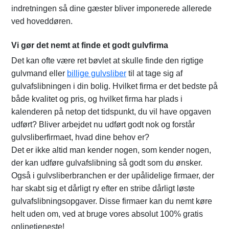
indretningen så dine gæster bliver imponerede allerede
ved hoveddøren.
Vi gør det nemt at finde et godt gulvfirma
Det kan ofte være ret bøvlet at skulle finde den rigtige
gulvmand eller
billige gulvsliber
til at tage sig af
gulvafslibningen i din bolig. Hvilket firma er det bedste på
både kvalitet og pris, og hvilket firma har plads i
kalenderen på netop det tidspunkt, du vil have opgaven
udført? Bliver arbejdet nu udført godt nok og forstår
gulvsliberfirmaet, hvad dine behov er?
Det er ikke altid man kender nogen, som kender nogen,
der kan udføre gulvafslibning så godt som du ønsker.
Også i gulvsliberbranchen er der upålidelige firmaer, der
har skabt sig et dårligt ry efter en stribe dårligt løste
gulvafslibningsopgaver. Disse firmaer kan du nemt køre
helt uden om, ved at bruge vores absolut 100% gratis
onlinetjeneste!