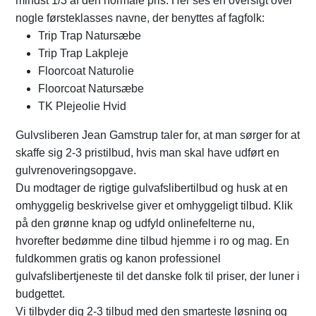
mindst 1/3 af den normale pris. Her ses en oversigt over
nogle førsteklasses navne, der benyttes af fagfolk:
Trip Trap Natursæbe
Trip Trap Lakpleje
Floorcoat Naturolie
Floorcoat Natursæbe
TK Plejeolie Hvid
Gulvsliberen Jean Gamstrup taler for, at man sørger for at
skaffe sig 2-3 pristilbud, hvis man skal have udført en
gulvrenoveringsopgave.
Du modtager de rigtige gulvafslibertilbud og husk at en
omhyggelig beskrivelse giver et omhyggeligt tilbud. Klik
på den grønne knap og udfyld onlinefelterne nu,
hvorefter bedømme dine tilbud hjemme i ro og mag. En
fuldkommen gratis og kanon professionel
gulvafslibertjeneste til det danske folk til priser, der luner i
budgettet.
Vi tilbyder dig 2-3 tilbud med den smarteste løsning og