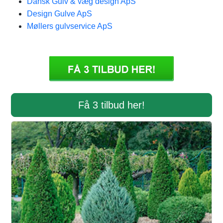
Dansk Gulv & væg design ApS
Design Gulve ApS
Møllers gulvservice ApS
Få 3 tilbud her!