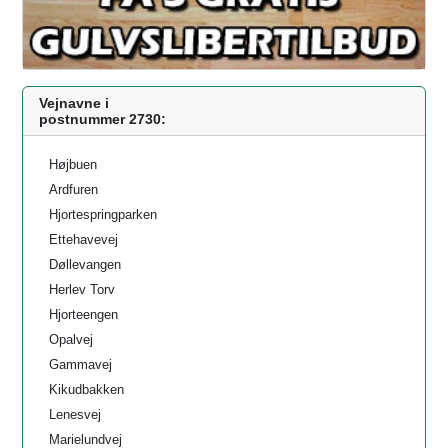
Vejnavne i
postnummer 2730:
Højbuen
Ardfuren
Hjortespringparken
Ettehavevej
Døllevangen
Herlev Torv
Hjorteengen
Opalvej
Gammavej
Kikudbakken
Lenesvej
Marielundvej