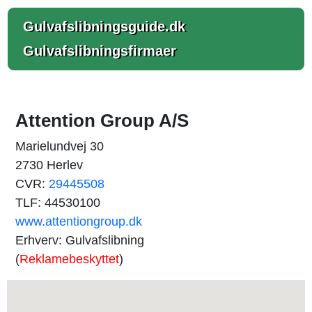
Gulvafslibningsguide.dk
Gulvafslibningsfirmaer
Attention Group A/S
Marielundvej 30
2730 Herlev
CVR:
29445508
TLF: 44530100
www.attentiongroup.dk
Erhverv: Gulvafslibning
(
Reklamebeskyttet
)