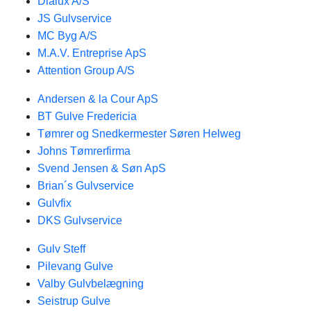
Dialux A/S
JS Gulvservice
MC Byg A/S
M.A.V. Entreprise ApS
Attention Group A/S
Andersen & la Cour ApS
BT Gulve Fredericia
Tømrer og Snedkermester Søren Helweg
Johns Tømrerfirma
Svend Jensen & Søn ApS
Brian´s Gulvservice
Gulvfix
DKS Gulvservice
Gulv Steff
Pilevang Gulve
Valby Gulvbelægning
Seistrup Gulve