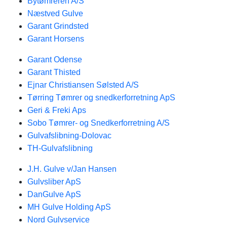
Bytømreren A/S
Næstved Gulve
Garant Grindsted
Garant Horsens
Garant Odense
Garant Thisted
Ejnar Christiansen Sølsted A/S
Tørring Tømrer og snedkerforretning ApS
Geri & Freki Aps
Sobo Tømrer- og Snedkerforretning A/S
Gulvafslibning-Dolovac
TH-Gulvafslibning
J.H. Gulve v/Jan Hansen
Gulvsliber ApS
DanGulve ApS
MH Gulve Holding ApS
Nord Gulvservice