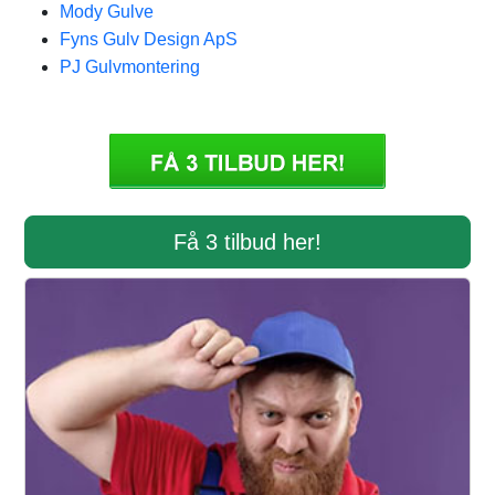
Mody Gulve
Fyns Gulv Design ApS
PJ Gulvmontering
Få 3 tilbud her!