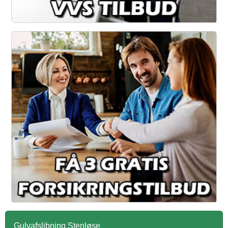
Gulvafslibning Stenløse