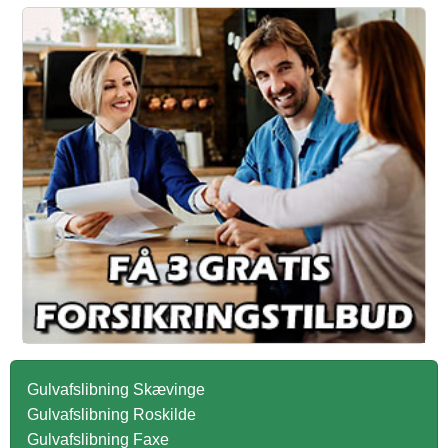
Gulvafslibning Skævinge
Gulvafslibning Roskilde
Gulvafslibning Faxe