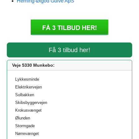
Herning-Ølgod Gulve ApS
Få 3 tilbud her!
Veje 5330 Munkebo:
Lykkesminde
Elektrikervejen
Solbakken
Skibsbyggervejen
Krokusvænget
Ølunden
Stormgade
Nørrevænget