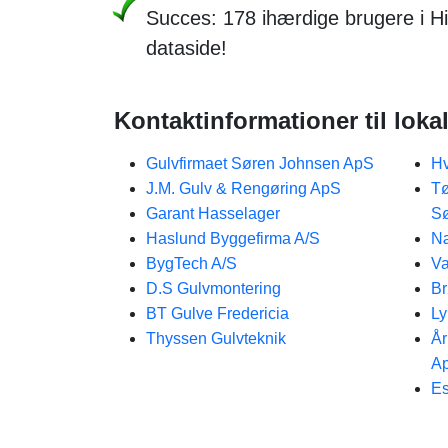
Succes: 178 ihærdige brugere i 
dataside!
Kontaktinformationer til loka
Gulvfirmaet Søren Johnsen ApS
Hv
J.M. Gulv & Rengøring ApS
Tø
Garant Hasselager
S
Haslund Byggefirma A/S
Næ
BygTech A/S
Va
D.S Gulvmontering
Br
BT Gulve Fredericia
Ly
Thyssen Gulvteknik
År
A
Es