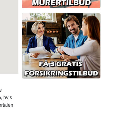
e
, hvis
ortalen