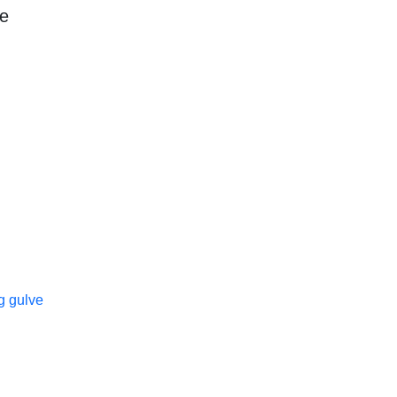
ne
g gulve