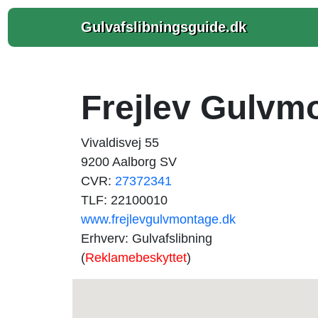
Gulvafslibningsguide.dk
Frejlev Gulvm
Vivaldisvej 55
9200 Aalborg SV
CVR:
27372341
TLF: 22100010
www.frejlevgulvmontage.dk
Erhverv: Gulvafslibning
(
Reklamebeskyttet
)