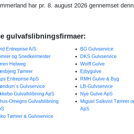
Himmerland har pr. 8. august 2026 gennemset den
le gulvafslibningsfirmaer:
id Entreprise A/S
BG Gulvservice
mrer og Snedkermester
DKS Gulvservice
øren Helweg
Wolff Gulve
sbjerg Tømrer
Ejbygulve
ps Entreprise ApS
RMH Gulve & Byg
øndum´s Gulvservice
LB-Gulvservice
kkebo Gulvafslibning ApS
Nye Gulve ApS
hus-Omegns Gulvafslibning
Miguel Salkvist Tømrer o
pS
ApS
ko Tømrer & Gulvservice