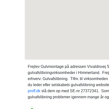
Frejlev Gulvmontage på adressen Vivaldisvej 5
gulvafslibningvirksomheder i Himmerland. Fre
erhverv: Gulvafslibning. Tlfnr. til virksomheden
du leder efter selskabets gulvafslibning website
proff.dk
slå dem op med SE-nr 27372341. Som en
gulvafslibning problemer igennem mange år og b