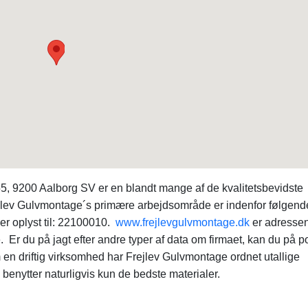
5, 9200 Aalborg SV er en blandt mange af de kvalitetsbevidste
jlev Gulvmontage´s primære arbejdsområde er indenfor følgend
 er oplyst til: 22100010.
www.frejlevgulvmontage.dk
er adressen
. Er du på jagt efter andre typer af data om firmaet, kan du på p
 driftig virksomhed har Frejlev Gulvmontage ordnet utallige
enytter naturligvis kun de bedste materialer.