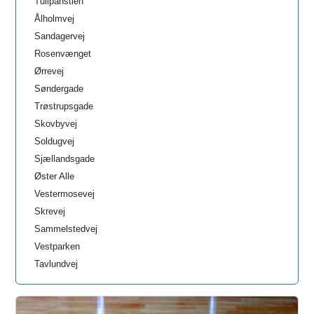
Tulipanstien
Ålholmvej
Sandagervej
Rosenvænget
Ørrevej
Søndergade
Trøstrupsgade
Skovbyvej
Soldugvej
Sjællandsgade
Øster Alle
Vestermosevej
Skrevej
Sammelstedvej
Vestparken
Tavlundvej