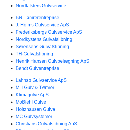
Nordfalsters Gulvservice
BN Tømrerentreprise
J. Holms Gulvservice ApS
Frederiksbergs Gulvservice ApS
Nordkystens Gulvafslibning
Sørensens Gulvafslibning
TH-Gulvafslibning
Henrik Hansen Gulvbelægning ApS
Bendt Gulventreprise
Lahnsø Gulvservice ApS
MH Gulv & Tømrer
Klimagulve ApS
MoBiehl Gulve
Holtzhausen Gulve
MC Gulvsystemer
Christians Gulvafslibning ApS