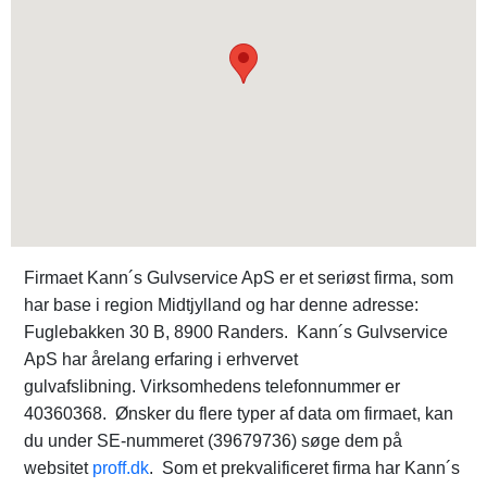
Firmaet Kann´s Gulvservice ApS er et seriøst firma, som
har base i region Midtjylland og har denne adresse:
Fuglebakken 30 B, 8900 Randers. Kann´s Gulvservice
ApS har årelang erfaring i erhvervet
gulvafslibning. Virksomhedens telefonnummer er
40360368. Ønsker du flere typer af data om firmaet, kan
du under SE-nummeret (39679736) søge dem på
websitet
proff.dk
. Som et prekvalificeret firma har Kann´s