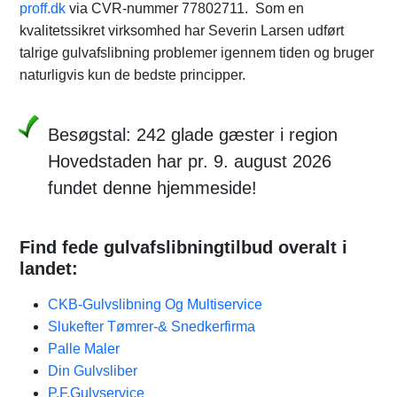
proff.dk
via CVR-nummer 77802711. Som en
kvalitetssikret virksomhed har Severin Larsen udført
talrige gulvafslibning problemer igennem tiden og bruger
naturligvis kun de bedste principper.
Besøgstal: 242 glade gæster i region
Hovedstaden har pr. 9. august 2026
fundet denne hjemmeside!
Find fede gulvafslibningtilbud overalt i
landet:
CKB-Gulvslibning Og Multiservice
Slukefter Tømrer-& Snedkerfirma
Palle Maler
Din Gulvsliber
P.F.Gulvservice