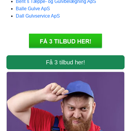
Bent´s Tæppe- og Gulvbelægning ApS
Balle Gulve ApS
Dall Gulvservice ApS
Få 3 tilbud her!