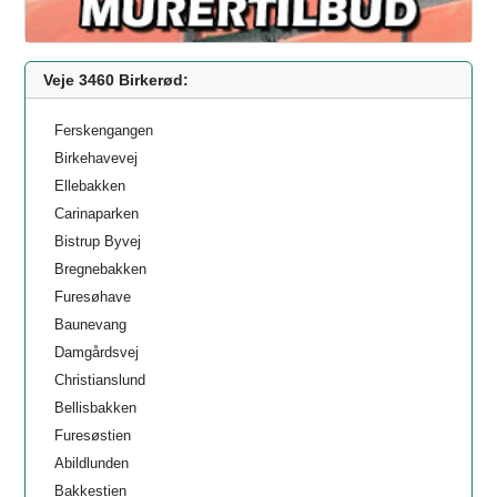
Veje 3460 Birkerød:
Ferskengangen
Birkehavevej
Ellebakken
Carinaparken
Bistrup Byvej
Bregnebakken
Furesøhave
Baunevang
Damgårdsvej
Christianslund
Bellisbakken
Furesøstien
Abildlunden
Bakkestien