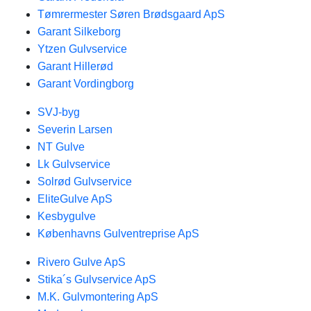
Tømrermester Søren Brødsgaard ApS
Garant Silkeborg
Ytzen Gulvservice
Garant Hillerød
Garant Vordingborg
SVJ-byg
Severin Larsen
NT Gulve
Lk Gulvservice
Solrød Gulvservice
EliteGulve ApS
Kesbygulve
Københavns Gulventreprise ApS
Rivero Gulve ApS
Stika´s Gulvservice ApS
M.K. Gulvmontering ApS