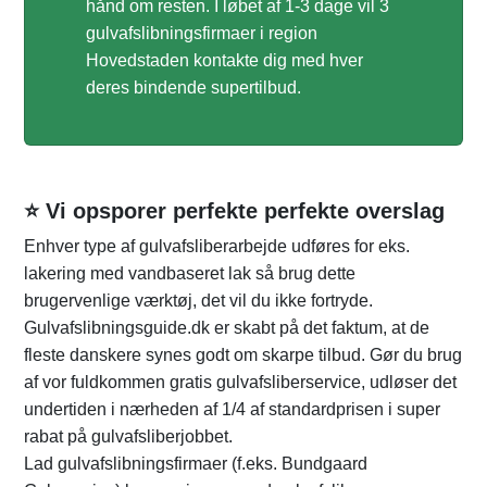
hånd om resten. I løbet af 1-3 dage vil 3
gulvafslibningsfirmaer i region
Hovedstaden kontakte dig med hver
deres bindende supertilbud.
⭐ Vi opsporer perfekte perfekte overslag
Enhver type af gulvafsliberarbejde udføres for eks.
lakering med vandbaseret lak så brug dette
brugervenlige værktøj, det vil du ikke fortryde.
Gulvafslibningsguide.dk er skabt på det faktum, at de
fleste danskere synes godt om skarpe tilbud. Gør du brug
af vor fuldkommen gratis gulvafsliberservice, udløser det
undertiden i nærheden af 1/4 af standardprisen i super
rabat på gulvafsliberjobbet.
Lad gulvafslibningsfirmaer (f.eks. Bundgaard