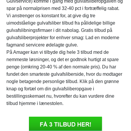
Gulvservice) komme i gang med gulvafsliberopgaven og
spar på normalprisen med 32-40 pct i fortræffelig rabat.
Vi anstrenger os konstant for, at give dig tre
uimodståelige gulvafsliber tilbud fra pålidelige billige
gulvafslibningsfirmaer i dit nabolag. Gratis tilbud på
gulvafsliberprojekter for enhver smag: Lad en moderne
fagmand servicere ødelagte gulve.
På Amager kan vi tilbyde dig hele 3 tilbud med de
nemmeste løsninger, og det er godtnok hurtigt at spare
penge (omkring 20-40 % af den normale pris). Du har
fundet den smarteste gulvafsliberside, hvor du modtager
nogle betagende personlige tilbud. Klik på den grønne
knap og fortæl om din gulvafsliberopgave i
bestillingsskemaet nu, hvorefter du kan vurdere dine
tilbud hjemme i lænestolen.