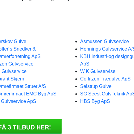
rskov Gulve
Asmussen Gulvservice
ller´s Snedker &
Hennings Gulvservice A/
mrerforretning ApS
KBH Industri-og designg
zen Gulvservice
ApS
 Gulvservice
W K Gulvservise
rant Skjern
Corfitzen Trægulve ApS
mrefirmaet Struer A/S
Seistrup Gulve
mrerfirmaet EMC Byg ApS
SG Seest GulvTeknik Ap
 Gulvservice ApS
HBS Byg ApS