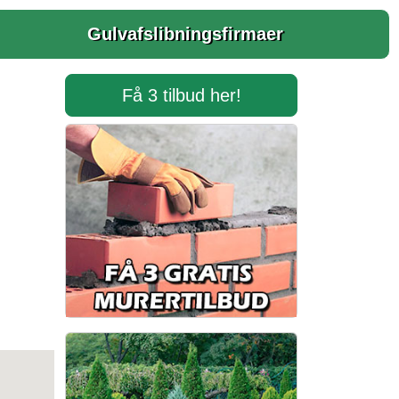
Gulvafslibningsfirmaer
Få 3 tilbud her!