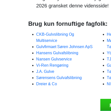
2026 gransket denne vidensside!
Brug kun fornuftige fagfolk:
CKB-Gulvslibning Og
He
Multiservice
Mø
Gulvfirmaet Søren Johnsen ApS
Tø
Hansens Gulvafslibning
Yt
Nansen Gulvservice
TJ
Vi-Ren Rengøring
Ga
J.A. Gulve
Tø
Sørensens Gulvafslibning
Tø
Dreier & Co
Nl