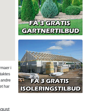
rmaer i
taktes
 andre
et har
ugust