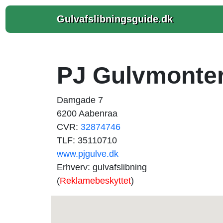
Gulvafslibningsguide.dk
PJ Gulvmonte
Damgade 7
6200 Aabenraa
CVR:
32874746
TLF: 35110710
www.pjgulve.dk
Erhverv: gulvafslibning
(
Reklamebeskyttet
)