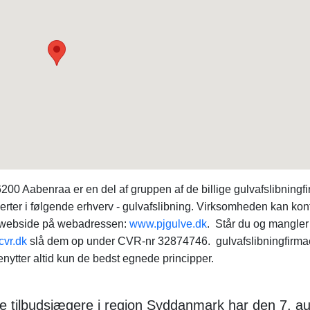
 Aabenraa er en del af gruppen af de billige gulvafslibningfi
ter i følgende erhverv - gulvafslibning. Virksomheden kan kon
n webside på webadressen:
www.pjgulve.dk
. Står du og mangler
cvr.dk
slå dem op under CVR-nr 32874746. gulvafslibningfirma
nytter altid kun de bedst egnede principper.
e tilbudsjægere i region Syddanmark har den 7. a