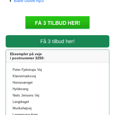
Balle Gulve ApS
Få 3 tilbud her!
Eksempler på veje
i postnummer 3250:
Peter Fjelstrups Vej
Kløvermarksvej
Horsevænget
Hyldevang
Niels Jensens Vej
Langdraget
Munkehøjvej
Langemose-Ager