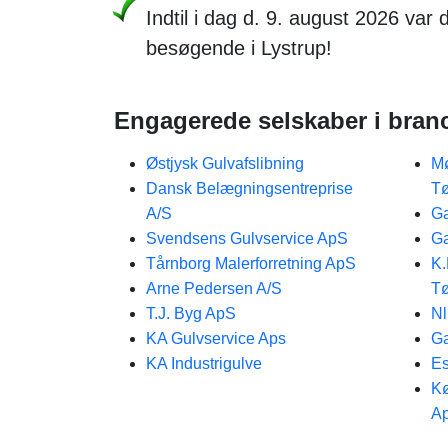
Indtil i dag d. 9. august 2026 var
besøgende i Lystrup!
Engagerede selskaber i bran
Østjysk Gulvafslibning
Mø
Dansk Belægningsentreprise
Tø
A/S
Ga
Svendsens Gulvservice ApS
Ga
Tårnborg Malerforretning ApS
K.
Arne Pedersen A/S
Tø
T.J. Byg ApS
Nl
KA Gulvservice Aps
Ga
KA Industrigulve
Es
Kø
A