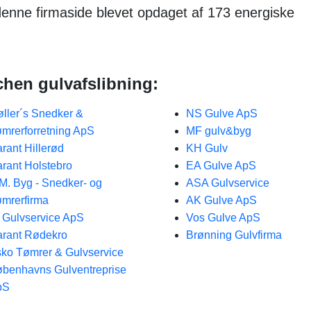
 denne firmaside blevet opdaget af 173 energiske
chen gulvafslibning:
ller´s Snedker &
NS Gulve ApS
mrerforretning ApS
MF gulv&byg
rant Hillerød
KH Gulv
rant Holstebro
EA Gulve ApS
M. Byg - Snedker- og
ASA Gulvservice
mrerfirma
AK Gulve ApS
 Gulvservice ApS
Vos Gulve ApS
rant Rødekro
Brønning Gulvfirma
ko Tømrer & Gulvservice
benhavns Gulventreprise
pS