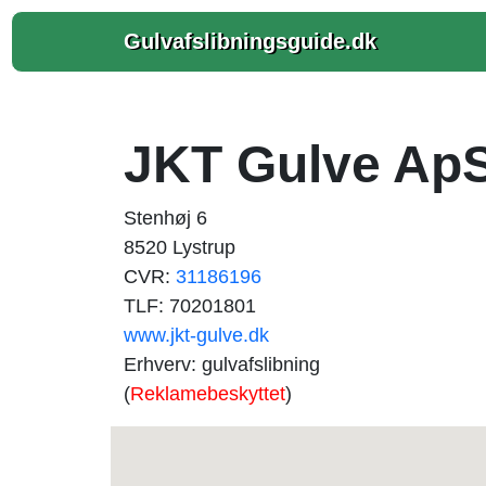
Gulvafslibningsguide.dk
JKT Gulve Ap
Stenhøj 6
8520 Lystrup
CVR:
31186196
TLF: 70201801
www.jkt-gulve.dk
Erhverv: gulvafslibning
(
Reklamebeskyttet
)