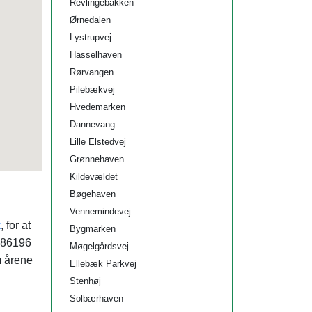
Revlingebakken
Ørnedalen
Lystrupvej
Hasselhaven
Rørvangen
Pilebækvej
Hvedemarken
Dannevang
Lille Elstedvej
Grønnehaven
Kildevældet
Bøgehaven
Vennemindevej
k
, for at
Bygmarken
1186196
Møgelgårdsvej
m årene
Ellebæk Parkvej
Stenhøj
Solbærhaven