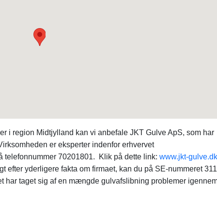
maer i region Midtjylland kan vi anbefale JKT Gulve ApS, som har
irksomheden er eksperter indenfor erhvervet
på telefonnummer 70201801. Klik på dette link:
www.jkt-gulve.d
agt efter yderligere fakta om firmaet, kan du på SE-nummeret 3
aet har taget sig af en mængde gulvafslibning problemer igenne