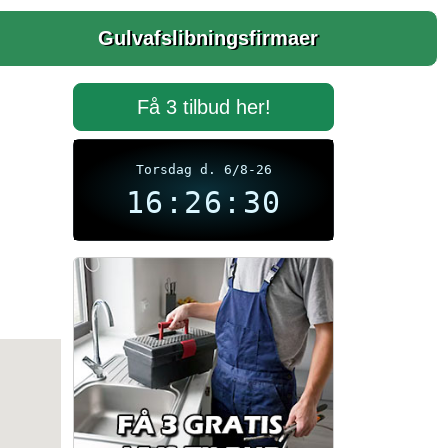
Gulvafslibningsfirmaer
Få 3 tilbud her!
Torsdag d. 6/8-26
16:26:30