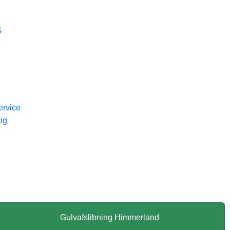
S
ervice
og
Gulvafslibning Himmerland