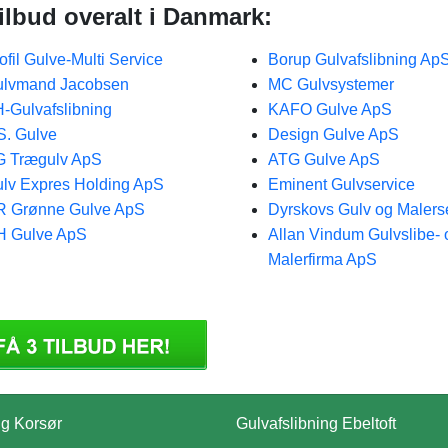
ilbud overalt i Danmark:
ofil Gulve-Multi Service
Borup Gulvafslibning Ap
ulvmand Jacobsen
MC Gulvsystemer
-Gulvafslibning
KAFO Gulve ApS
S. Gulve
Design Gulve ApS
 Trægulv ApS
ATG Gulve ApS
lv Expres Holding ApS
Eminent Gulvservice
R Grønne Gulve ApS
Dyrskovs Gulv og Malers
H Gulve ApS
Allan Vindum Gulvslibe- 
Malerfirma ApS
ng Korsør
Gulvafslibning Ebeltoft