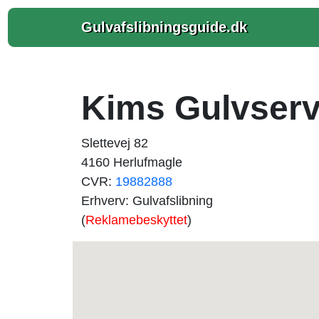
Gulvafslibningsguide.dk
Kims Gulvserv
Slettevej 82
4160 Herlufmagle
CVR:
19882888
Erhverv: Gulvafslibning
(
Reklamebeskyttet
)