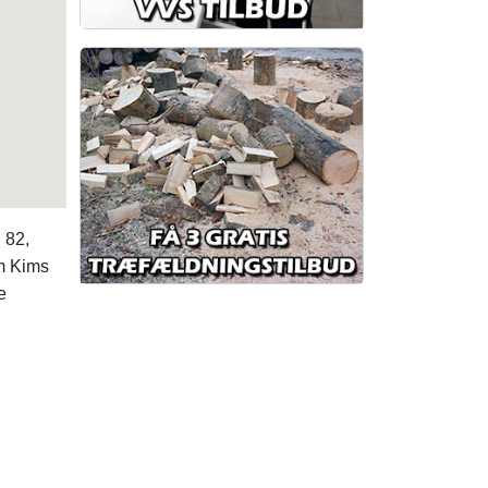
 82,
om Kims
e