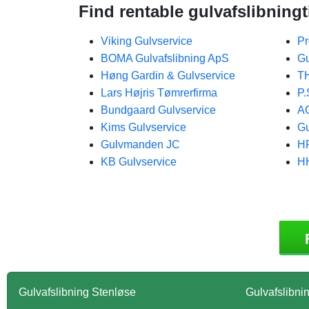
Find rentable gulvafslibningt
Viking Gulvservice
Pr
BOMA Gulvafslibning ApS
G
Høng Gardin & Gulvservice
TH
Lars Højris Tømrerfirma
P.
Bundgaard Gulvservice
AG
Kims Gulvservice
Gu
Gulvmanden JC
H
KB Gulvservice
H
Gulvafslibning Stenløse
Gulvafslibni