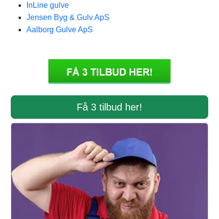
InLine gulve
Jensen Byg & Gulv ApS
Aalborg Gulve ApS
Få 3 tilbud her!