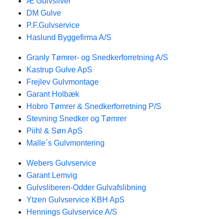
Æ Gulvsliver
DM Gulve
P.F.Gulvservice
Haslund Byggefirma A/S
Granly Tømrer- og Snedkerforretning A/S
Kastrup Gulve ApS
Frejlev Gulvmontage
Garant Holbæk
Hobro Tømrer & Snedkerforretning P/S
Stevning Snedker og Tømrer
Piihl & Søn ApS
Malle´s Gulvmontering
Webers Gulvservice
Garant Lemvig
Gulvsliberen-Odder Gulvafslibning
Ytzen Gulvservice KBH ApS
Hennings Gulvservice A/S