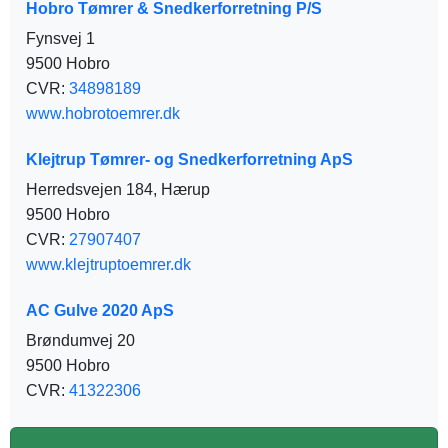
Hobro Tømrer & Snedkerforretning P/S
Fynsvej 1
9500 Hobro
CVR:
34898189
www.hobrotoemrer.dk
Klejtrup Tømrer- og Snedkerforretning ApS
Herredsvejen 184, Hærup
9500 Hobro
CVR:
27907407
www.klejtruptoemrer.dk
AC Gulve 2020 ApS
Brøndumvej 20
9500 Hobro
CVR:
41322306