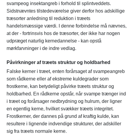
svampeog insektangreb i forhold til splintveddets.
Sidstnævntes tilstedeværelse giver derfor hos adskillige
træsorter anledning til reduktion i træets
handelsmæssige værdi. I denne forbindelse må nævnes,
at der - fortrinsvis hos de træsorter, der ikke har nogen
udpræget naturlig kernedannelse - kan opstå
mørkfarvninger i de indre vedlag.
Påvirkninger af træets struktur og holdbarhed
Falske kerner i træet, enten forårsaget af svampeangreb
som rådkerne eller af ekstreme kuldegrader som
frostkerne, kan betydeligt påvirke træets struktur og
holdbarhed. En rådkerne opstår, når svampe trænger ind
i træet og forårsager nedbrydning og hulrum, der ligner
en egentlig kerne, hvilket svækker træets integritet.
Frostkerner, der dannes på grund af kraftig kulde, kan
resultere i lignende indvendige strukturer, der adskiller
sig fra træets normale kerne.