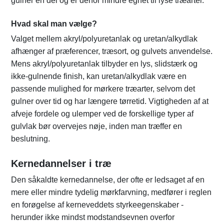
gulner en del og er derfor mindre egnet til lyse træarter.
Hvad skal man vælge?
Valget mellem akryl/polyuretanlak og uretan/alkydlak
afhænger af præferencer, træsort, og gulvets anvendelse.
Mens akryl/polyuretanlak tilbyder en lys, slidstærk og
ikke-gulnende finish, kan uretan/alkydlak være en
passende mulighed for mørkere træarter, selvom det
gulner over tid og har længere tørretid. Vigtigheden af at
afveje fordele og ulemper ved de forskellige typer af
gulvlak bør overvejes nøje, inden man træffer en
beslutning.
Kernedannelser i træ
Den såkaldte kernedannelse, der ofte er ledsaget af en
mere eller mindre tydelig mørkfarvning, medfører i reglen
en forøgelse af kerneveddets styrkeegenskaber -
herunder ikke mindst modstandsevnen overfor