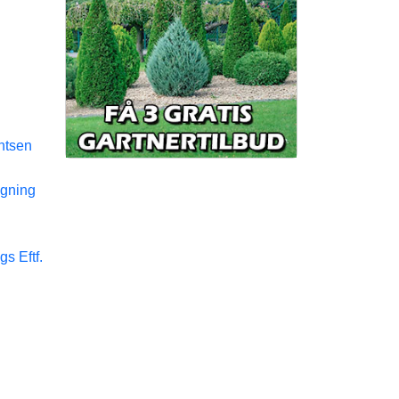
k
e
n
r
ntsen
gning
s Eftf.