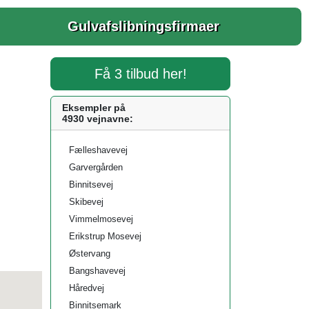
Gulvafslibningsfirmaer
Få 3 tilbud her!
Eksempler på
4930 vejnavne:
Fælleshavevej
Garvergården
Binnitsevej
Skibevej
Vimmelmosevej
Erikstrup Mosevej
Østervang
Bangshavevej
Håredvej
Binnitsemark