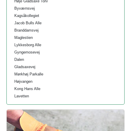
Høje Gladsaxe Torv
Byværnsvej
Kagsåkollegiet
Jacob Bulls Alle
Branddamsvej
Maglestien
Lykkesborg Alle
Gyngemosevej
Dalen
Gladsaxevej
Mørkhøj Parkalle
Højvangen
Kong Hans Alle
Lavetten