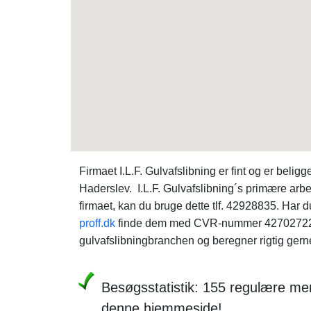
Firmaet I.L.F. Gulvafslibning er fint og er be
Haderslev. I.L.F. Gulvafslibning´s primære arbe
firmaet, kan du bruge dette tlf. 42928835. Har d
proff.dk
finde dem med CVR-nummer 42702722. g
gulvafslibningbranchen og beregner rigtig gerne 
Besøgsstatistik: 155 regulære me
denne hjemmeside!