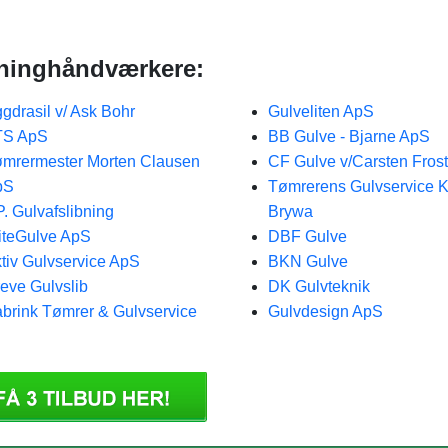
ibninghåndværkere:
gdrasil v/ Ask Bohr
Gulveliten ApS
TS ApS
BB Gulve - Bjarne ApS
mrermester Morten Clausen
CF Gulve v/Carsten Frost
pS
Tømrerens Gulvservice 
P. Gulvafslibning
Brywa
iteGulve ApS
DBF Gulve
tiv Gulvservice ApS
BKN Gulve
eve Gulvslib
DK Gulvteknik
brink Tømrer & Gulvservice
Gulvdesign ApS