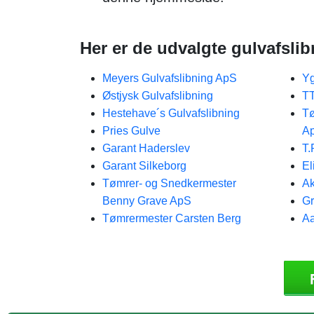
Her er de udvalgte gulvafsl
Meyers Gulvafslibning ApS
Yg
Østjysk Gulvafslibning
T
Hestehave´s Gulvafslibning
Tø
Pries Gulve
A
Garant Haderslev
T.
Garant Silkeborg
El
Tømrer- og Snedkermester
Ak
Benny Grave ApS
Gr
Tømrermester Carsten Berg
Aa