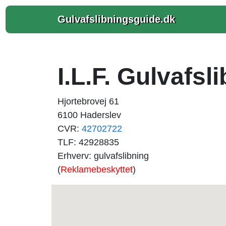
Gulvafslibningsguide.dk
I.L.F. Gulvafsl
Hjortebrovej 61
6100 Haderslev
CVR:
42702722
TLF: 42928835
Erhverv: gulvafslibning
(
Reklamebeskyttet
)