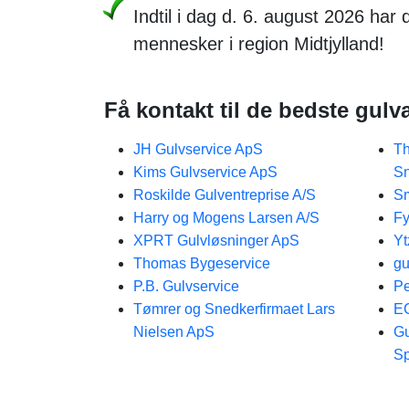
Indtil i dag d. 6. august 2026 har
mennesker i region Midtjylland!
Få kontakt til de bedste gul
JH Gulvservice ApS
Th
Kims Gulvservice ApS
Sn
Roskilde Gulventreprise A/S
Sm
Harry og Mogens Larsen A/S
Fy
XPRT Gulvløsninger ApS
Yt
Thomas Bygeservice
gu
P.B. Gulvservice
Pe
Tømrer og Snedkerfirmaet Lars
E
Nielsen ApS
Gu
S