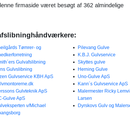
 denne firmaside været besøgt af 362 almindelige
vafslibninghåndværkere:
eilgårds Tømrer- og
Pilevang Gulve
edkerforretning
K.B.J. Gulvservice
ith´ers Gulvafslibning
Skyttes gulve
ns Gulvslibning
Herning Gulve
zen Gulvservice KBH ApS
Uno-Gulve ApS
lvmontorerne.dk
Kann´s Gulvservice ApS
rssons Gulvteknik ApS
Malermester Ricky Lemv
C-Gulve ApS
Larsen
lveksperten v/Michael
Dyrskovs Gulv og Malers
pangsborg