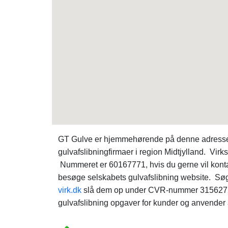
GT Gulve er hjemmehørende på denne adresse: 
gulvafslibningfirmaer i region Midtjylland. Vi
Nummeret er 60167771, hvis du gerne vil kon
besøge selskabets gulvafslibning website. Sø
virk.dk
slå dem op under CVR-nummer 31562724.
gulvafslibning opgaver for kunder og anvender a