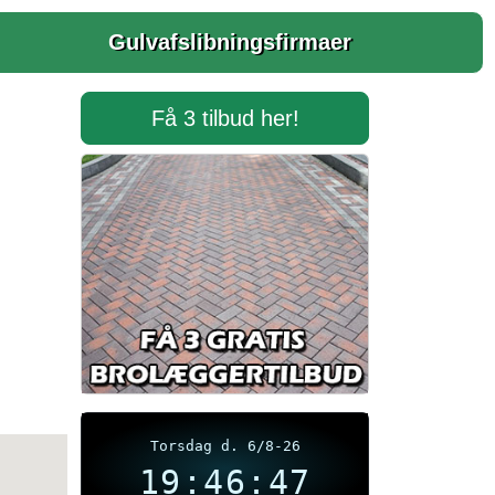
Gulvafslibningsfirmaer
Få 3 tilbud her!
Torsdag d. 6/8-26
19:46:47