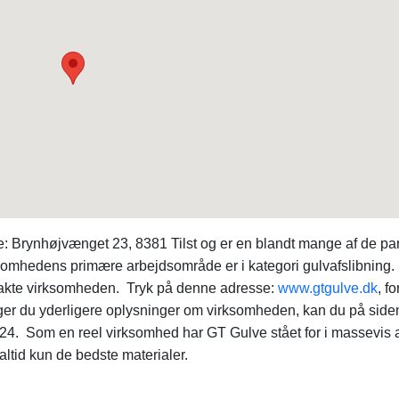
Brynhøjvænget 23, 8381 Tilst og er en blandt mange af de pa
rksomhedens primære arbejdsområde er i kategori gulvafslibning.
takte virksomheden. Tryk på denne adresse:
www.gtgulve.dk
, fo
ger du yderligere oplysninger om virksomheden, kan du på side
 Som en reel virksomhed har GT Gulve stået for i massevis 
ltid kun de bedste materialer.