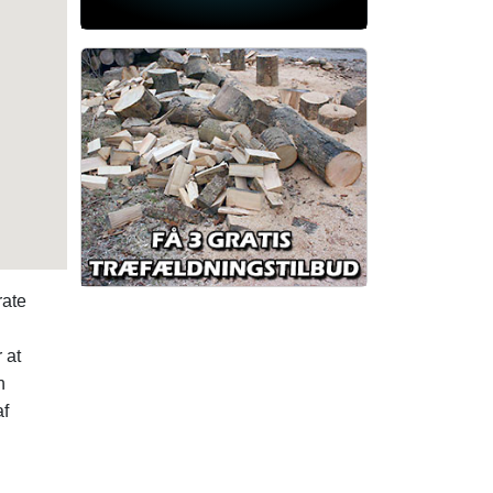
rate
r at
n
af